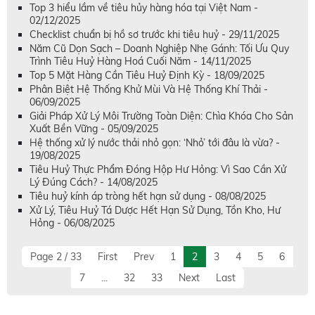
Top 3 hiểu lầm về tiêu hủy hàng hóa tại Việt Nam -
02/12/2025
Checklist chuẩn bị hồ sơ trước khi tiêu huỷ - 29/11/2025
Năm Cũ Dọn Sạch – Doanh Nghiệp Nhẹ Gánh: Tối Ưu Quy
Trình Tiêu Huỷ Hàng Hoá Cuối Năm - 14/11/2025
Top 5 Mặt Hàng Cần Tiêu Huỷ Định Kỳ - 18/09/2025
Phân Biệt Hệ Thống Khử Mùi Và Hệ Thống Khí Thải -
06/09/2025
Giải Pháp Xử Lý Môi Trường Toàn Diện: Chìa Khóa Cho Sản
Xuất Bền Vững - 05/09/2025
Hệ thống xử lý nước thải nhỏ gọn: ‘Nhỏ’ tới đâu là vừa? -
19/08/2025
Tiêu Huỷ Thực Phẩm Đóng Hộp Hư Hỏng: Vì Sao Cần Xử
Lý Đúng Cách? - 14/08/2025
Tiêu huỷ kính áp tròng hết hạn sử dụng - 08/08/2025
Xử Lý, Tiêu Huỷ Tá Dược Hết Hạn Sử Dụng, Tồn Kho, Hư
Hỏng - 06/08/2025
Page 2 / 33
First
Prev
1
2
3
4
5
6
7
...
32
33
Next
Last