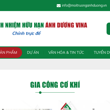
info@moitruonganhduong.vn
CH NHIỆM HỮU HẠN
ÁNH DƯƠNG VINA
Chính trực để phát tr
SẢN PHẨM
DỰ ÁN
VĂN HÓA & TIN TỨC
TUYỂN 
GIA CÔNG CƠ KHÍ