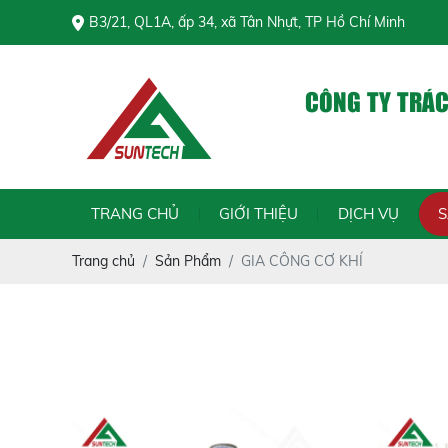
B3/21, QL1A, ấp 34, xã Tân Nhựt, TP Hồ Chí Minh
CÔNG TY TRÁ
TRANG CHỦ
GIỚI THIỆU
DỊCH VỤ
Trang chủ
Sản Phẩm
GIA CÔNG CƠ KHÍ