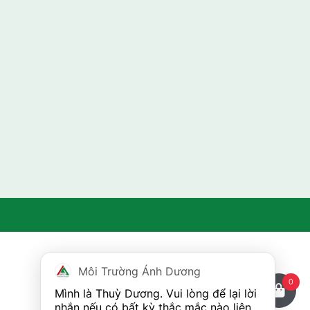
Môi Trường Ánh Dương
0
Mình là Thuỳ Dương. Vui lòng để lại lời 
nhắn nếu có bất kỳ thắc mắc nào liên 