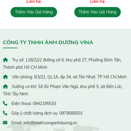
Liên hệ
Liên hệ
Thêm Vào Giỏ Hàng
Thêm Vào Giỏ Hàng
CÔNG TY TNHH ÁNH DƯƠNG VINA
Trụ sở: 118/22/2 đường số 6, khu phố 27, Phường Bình Tân,
Thành phố Hồ Chí Minh
Văn phòng: B3/21, QL1A, ấp 34, xã Tân Nhựt, TP Hồ Chí Minh
Xưởng cơ khí: Số 82 Phạm Văn Ngũ, khu phố 5, xã Bến Lức,
Tỉnh Tây Ninh
Điện thoại: 0942195533
Góp ý chất lượng dịch vụ: 0979085001
Email: info@moitruonganhduong.vn