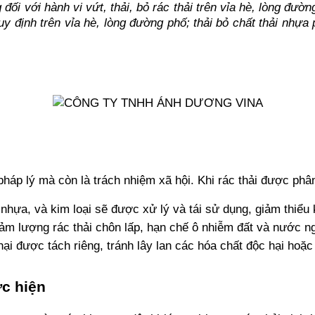
đối với hành vi vứt, thải, bỏ rác thải trên vỉa hè, lòng đườn
 định trên vỉa hè, lòng đường phố; thải bỏ chất thải nhựa p
 pháp lý mà còn là trách nhiệm xã hội. Khi rác thải được phâ
 nhựa, và kim loại sẽ được xử lý và tái sử dụng, giảm thiểu 
giảm lượng rác thải chôn lấp, hạn chế ô nhiễm đất và nước 
hại được tách riêng, tránh lây lan các hóa chất độc hại hoặc
ực hiện