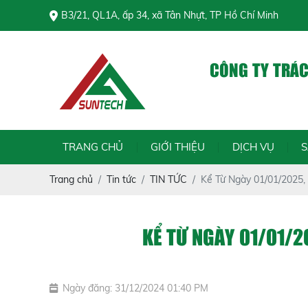
B3/21, QL1A, ấp 34, xã Tân Nhựt, TP Hồ Chí Minh
CÔNG TY TRÁ
C
TRANG CHỦ
GIỚI THIỆU
DỊCH VỤ
Trang chủ
Tin tức
TIN TỨC
Kể Từ Ngày 01/01/2025,
KỂ TỪ NGÀY 01/01/2
Ngày đăng: 31/12/2024 01:40 PM