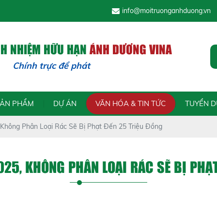
info@moitruonganhduong.vn
CH NHIỆM HỮU HẠN
ÁNH DƯƠNG VINA
hính trực để phát triển - Tr
SẢN PHẨM
DỰ ÁN
VĂN HÓA & TIN TỨC
TUYỂN 
 Không Phân Loại Rác Sẽ Bị Phạt Đến 25 Triệu Đồng
025, KHÔNG PHÂN LOẠI RÁC SẼ BỊ PHẠ