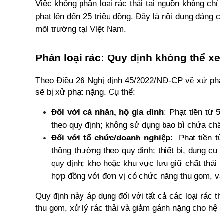
Việc không phân loại rác thải tại nguồn không ch
phạt lên đến 25 triệu đồng. Đây là nội dung đáng c
môi trường tại Việt Nam.
Phân loại rác: Quy định không thể x
Theo Điều 26 Nghị định 45/2022/NĐ-CP về xử phạt 
sẽ bị xử phạt nặng. Cụ thể:
Đối với cá nhân, hộ gia đình:
 Phạt tiền từ 
theo quy định; không sử dụng bao bì chứa chất
Đối với tổ chức/doanh nghiệp:
Phạt tiền 
thông thường theo quy định; thiết bị, dụng c
quy định; kho hoặc khu vực lưu giữ chất thải
hợp đồng với đơn vị có chức năng thu gom, vậ
Quy định này áp dụng đối với tất cả các loại rác th
thu gom, xử lý rác thải và giảm gánh nặng cho hệ 