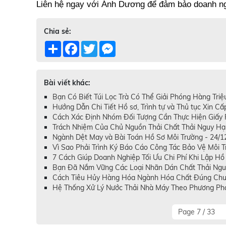
Liên hệ ngay với Ánh Dương để đảm bảo doanh ngh
Chia sẻ:
Share
Facebook
Twitter
Messenger
Bài viết khác:
Bạn Có Biết Túi Lọc Trà Có Thể Giải Phóng Hàng Triệ
Hướng Dẫn Chi Tiết Hồ sơ, Trình tự và Thủ tục Xin C
Cách Xác Định Nhóm Đối Tượng Cần Thực Hiện Giấy 
Trách Nhiệm Của Chủ Nguồn Thải Chất Thải Nguy Hại
Ngành Dệt May và Bài Toán Hồ Sơ Môi Trường - 24/1
Vì Sao Phải Trình Ký Báo Cáo Công Tác Bảo Vệ Môi 
7 Cách Giúp Doanh Nghiệp Tối Ưu Chi Phí Khi Lập Hồ
Bạn Đã Nắm Vững Các Loại Nhãn Dán Chất Thải Nguy
Cách Tiêu Hủy Hàng Hóa Ngành Hóa Chất Đúng Chu
Hệ Thống Xử Lý Nước Thải Nhà Máy Theo Phương Phá
Page 7 / 33