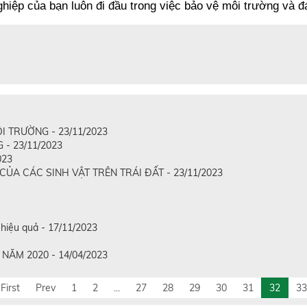
iệp của bạn luôn đi đầu trong việc bảo vệ môi trường và đ
 TRƯỜNG - 23/11/2023
- 23/11/2023
023
A CÁC SINH VẬT TRÊN TRÁI ĐẤT - 23/11/2023
̉i hiệu quả - 17/11/2023
ĂM 2020 - 14/04/2023
First
Prev
1
2
...
27
28
29
30
31
32
33