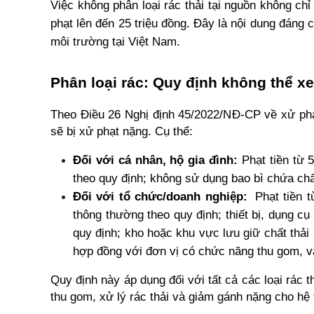
Việc không phân loại rác thải tại nguồn không ch
phạt lên đến 25 triệu đồng. Đây là nội dung đáng c
môi trường tại Việt Nam.
Phân loại rác: Quy định không thể x
Theo Điều 26 Nghị định 45/2022/NĐ-CP về xử phạt 
sẽ bị xử phạt nặng. Cụ thể:
Đối với cá nhân, hộ gia đình:
 Phạt tiền từ 
theo quy định; không sử dụng bao bì chứa chất
Đối với tổ chức/doanh nghiệp:
Phạt tiền 
thông thường theo quy định; thiết bị, dụng c
quy định; kho hoặc khu vực lưu giữ chất thải
hợp đồng với đơn vị có chức năng thu gom, vậ
Quy định này áp dụng đối với tất cả các loại rác th
thu gom, xử lý rác thải và giảm gánh nặng cho hệ 