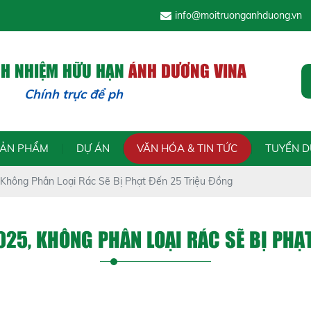
info@moitruonganhduong.vn
CH NHIỆM HỮU HẠN
ÁNH DƯƠNG VINA
Chính trực để phát triển -
SẢN PHẨM
DỰ ÁN
VĂN HÓA & TIN TỨC
TUYỂN 
 Không Phân Loại Rác Sẽ Bị Phạt Đến 25 Triệu Đồng
025, KHÔNG PHÂN LOẠI RÁC SẼ BỊ PHẠ