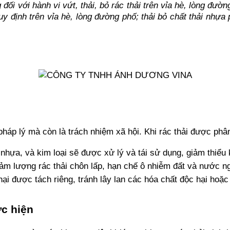
đối với hành vi vứt, thải, bỏ rác thải trên vỉa hè, lòng đườn
 định trên vỉa hè, lòng đường phố; thải bỏ chất thải nhựa p
 pháp lý mà còn là trách nhiệm xã hội. Khi rác thải được phâ
 nhựa, và kim loại sẽ được xử lý và tái sử dụng, giảm thiểu 
giảm lượng rác thải chôn lấp, hạn chế ô nhiễm đất và nước 
hại được tách riêng, tránh lây lan các hóa chất độc hại hoặc
ực hiện