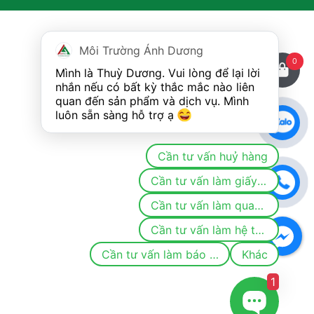
Môi Trường Ánh Dương
0
Mình là Thuỳ Dương. Vui lòng để lại lời 
nhắn nếu có bất kỳ thắc mắc nào liên 
quan đến sản phẩm và dịch vụ. Mình 
luôn sẵn sàng hỗ trợ ạ 
Cần tư vấn huỷ hàng
Cần tư vấn làm giấy phép/đăng ký môi trường
Cần tư vấn làm quan trắc
Cần tư vấn làm hệ thống khí thải/nước thải
Cần tư vấn làm báo cáo
Khác
1