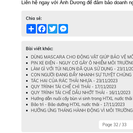
Liên hệ ngay với Ánh Dương để đảm bảo doanh ngh
Chia sẻ:
Share
Facebook
Twitter
Messenger
Bài viết khác:
DÙNG MASCARA CHO ĐỘNG VẬT GIÚP BẢO VỆ MÔI
PIN XE ĐIỆN - NGUY CƠ GÂY Ô NHIỄM MÔI TRƯỜNG 
LÀM GÌ VỚI TÚI NILON ĐÃ QUA SỬ DỤNG - 23/11/2
CON NGƯỜI ĐANG ĐẨY NHANH SỰ TUYỆT CHỦNG CỦ
TÁC HẠI CỦA RÁC THẢI NHỰA - 23/11/2023
QUY TRÌNH TÁI CHẾ CHÌ THẢI - 17/11/2023
QUY TRÌNH TÁI CHẾ DẦU NHỚT THẢI - 16/11/2023
Hướng dẫn nuôi cấy bùn vi sinh trong HTXL nước tha
Bảo trì - Bảo dưỡng HTXL nước thải - 17/11/2023
HƯỞNG ỨNG THÁNG HÀNH ĐỘNG VÌ MÔI TRƯỜNG N
Page 32 / 33