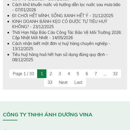
Cách khử khuẩn nước và hướng dẫn lọc nước sau mưa bão
- 07/01/2026
ĐI CHƠI HẾT MÌNH, SỐNG XANH HẾT Ý - 31/12/2025
KINH DOANH BÁNH KẸO CÓ ĐƯỢC TỰ TIÊU HUỶ
KHÔNG? - 23/12/2025
Thời Hạn Nộp Báo Cáo Công Tác Bảo Vệ Môi Trường 2026:
Cập Nhật Mới Nhất - 14/05/2026
Cách nhận biết một đơn vị huỷ hàng chuyên nghiệp -
13/12/2025
Tiêu huỷ hàng hoá hết hạn sử dụng đúng quy định -
08/12/2025
Page 1 / 33
1
2
3
4
5
6
7
...
32
33
Next
Last
CÔNG TY TNHH ÁNH DƯƠNG VINA