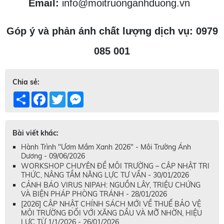
Email:
info@moitruonganhduong.vn
Góp ý và phản ánh chất lượng dịch vụ: 0979
085 001
Chia sẻ:
Share
Facebook
Twitter
Messenger
Bài viết khác:
Hành Trình "Ươm Mầm Xanh 2026" - Môi Trường Ánh
Dương - 09/06/2026
WORKSHOP CHUYÊN ĐỀ MÔI TRƯỜNG – CẬP NHẬT TRI
THỨC, NÂNG TẦM NĂNG LỰC TƯ VẤN - 30/01/2026
CẢNH BÁO VIRUS NIPAH: NGUỒN LÂY, TRIỆU CHỨNG
VÀ BIỆN PHÁP PHÒNG TRÁNH - 28/01/2026
[2026] CẬP NHẬT CHÍNH SÁCH MỚI VỀ THUẾ BẢO VỆ
MÔI TRƯỜNG ĐỐI VỚI XĂNG DẦU VÀ MỠ NHỜN, HIỆU
LỰC TỪ 1/1/2026 - 26/01/2026