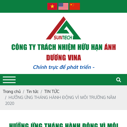
CÔNG TY TRÁCH NHIỆM HỮU HẠN
ÁNH
DƯƠNG VINA
Chính trực để phát triển - Trác
Trang chủ
Tin tức
TIN TỨC
HƯỞNG ỨNG THÁNG HÀNH ĐỘNG VÌ MÔI TRƯỜNG NĂM
2020
HƯỞNG ỨNG THÁNG HÀNH ĐỘNG VÌ MÔI