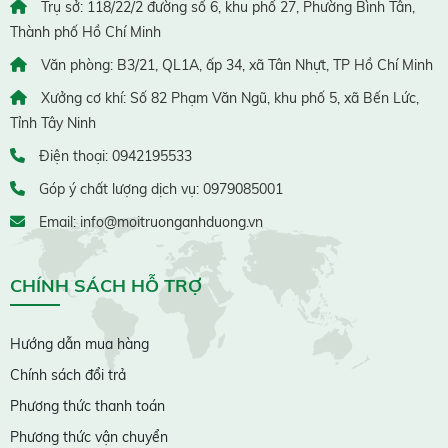
Trụ sở: 118/22/2 đường số 6, khu phố 27, Phường Bình Tân,
Thành phố Hồ Chí Minh
Văn phòng: B3/21, QL1A, ấp 34, xã Tân Nhựt, TP Hồ Chí Minh
Xưởng cơ khí: Số 82 Phạm Văn Ngũ, khu phố 5, xã Bến Lức,
Tỉnh Tây Ninh
Điện thoại: 0942195533
Góp ý chất lượng dịch vụ: 0979085001
Email: info@moitruonganhduong.vn
CHÍNH SÁCH HỖ TRỢ
Hướng dẫn mua hàng
Chính sách đổi trả
Phương thức thanh toán
Phương thức vận chuyển