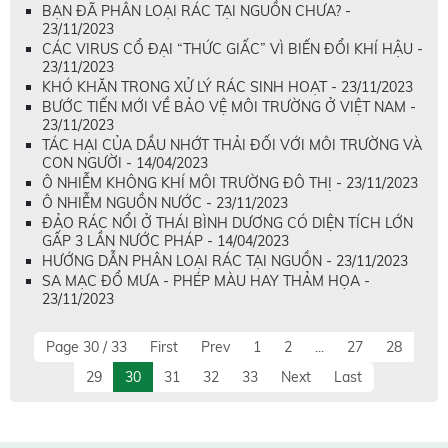
BẠN ĐÃ PHÂN LOẠI RÁC TẠI NGUỒN CHƯA? -
23/11/2023
CÁC VIRUS CỔ ĐẠI “THỨC GIẤC” VÌ BIẾN ĐỔI KHÍ HẬU -
23/11/2023
KHÓ KHĂN TRONG XỬ LÝ RÁC SINH HOẠT - 23/11/2023
BƯỚC TIẾN MỚI VỀ BẢO VỆ MÔI TRƯỜNG Ở VIỆT NAM -
23/11/2023
TÁC HẠI CỦA DẦU NHỚT THẢI ĐỐI VỚI MÔI TRƯỜNG VÀ
CON NGƯỜI - 14/04/2023
Ô NHIỄM KHÔNG KHÍ MÔI TRƯỜNG ĐÔ THỊ - 23/11/2023
Ô NHIỄM NGUỒN NƯỚC - 23/11/2023
ĐẢO RÁC NỔI Ở THÁI BÌNH DƯƠNG CÓ DIỆN TÍCH LỚN
GẤP 3 LẦN NƯỚC PHÁP - 14/04/2023
HƯỚNG DẪN PHÂN LOẠI RÁC TẠI NGUỒN - 23/11/2023
SA MẠC ĐỔ MƯA - PHÉP MÀU HAY THẢM HỌA -
23/11/2023
Page 30 / 33
First
Prev
1
2
...
27
28
29
30
31
32
33
Next
Last