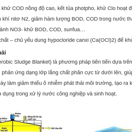
 khử COD nồng độ cao, kết tủa photpho, khử Clo hoạt
h khí nitơ N2, giảm hàm lượng BOD, COD trong nước th
thành NO3- khử BOD, COD, sunfua…
chất – chủ yếu dung hypocloride canxi (Ca(OCl)2) để kh
hải
bic Sludge Blanket) là phương pháp tiên tiến dựa trên 
phản ứng dạng lớp lắng chất phân cực từ dưới lên, giú
ày làm giảm thiểu ô nhiễm phát thải môi trường, tạo ra 
dụng trong xử lý nước công nghiệp và sinh hoạt.