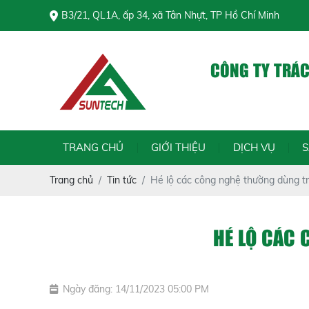
B3/21, QL1A, ấp 34, xã Tân Nhựt, TP Hồ Chí Minh
CÔNG TY TRÁ
Chính 
TRANG CHỦ
GIỚI THIỆU
DỊCH VỤ
Trang chủ
Tin tức
Hé lộ các công nghệ thường dùng tr
HÉ LỘ CÁC 
Ngày đăng: 14/11/2023 05:00 PM