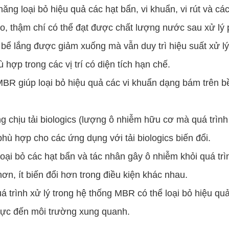
g loại bỏ hiệu quả các hạt bẩn, vi khuẩn, vi rút và các
o, thậm chí có thể đạt được chất lượng nước sau xử lý 
bể lắng được giảm xuống mà vẫn duy trì hiệu suất xử lý
 hợp trong các vị trí có diện tích hạn chế.
BR giúp loại bỏ hiệu quả các vi khuẩn dạng bám trên b
chịu tải biologics (lượng ô nhiễm hữu cơ mà quá trình x
ù hợp cho các ứng dụng với tải biologics biến đổi.
loại bỏ các hạt bẩn và tác nhân gây ô nhiễm khỏi quá trì
n, ít biến đổi hơn trong điều kiện khác nhau.
 trình xử lý trong hệ thống MBR có thể loại bỏ hiệu qu
 cực đến môi trường xung quanh.