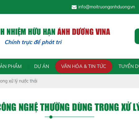
info@moitruonganhduong.vn
CH NHIỆM HỮU HẠN
ÁNH DƯƠNG VINA
trực để phát triển - Trách nhiệm
SẢN PHẨM
DỰ ÁN
VĂN HÓA & TIN TỨC
TUYỂN 
ong xử lý nước thải
CÔNG NGHỆ THƯỜNG DÙNG TRONG XỬ L