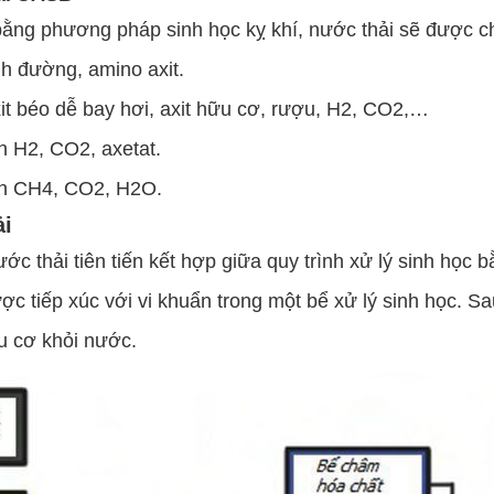
bằng phương pháp sinh học kỵ khí, nước thải sẽ được ch
 đường, amino axit.
t béo dễ bay hơi, axit hữu cơ, rượu, H2, CO2,…
 H2, CO2, axetat.
nh CH4, CO2, H2O.
ải
ớc thải tiên tiến kết hợp giữa quy trình xử lý sinh học
ược tiếp xúc với vi khuẩn trong một bể xử lý sinh học. 
ữu cơ khỏi nước.