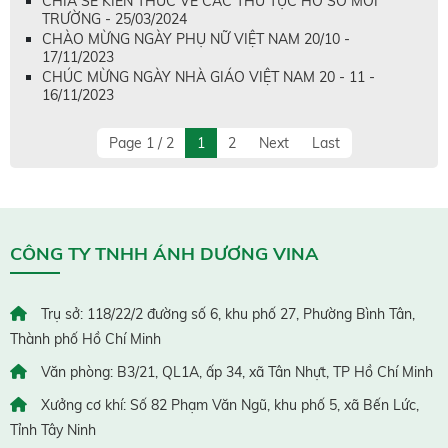
CHIA SẺ KIẾN THỨC VỀ CÁC THỦ TỤC HỒ SƠ MÔI
TRƯỜNG - 25/03/2024
CHÀO MỪNG NGÀY PHỤ NỮ VIỆT NAM 20/10 -
17/11/2023
CHÚC MỪNG NGÀY NHÀ GIÁO VIỆT NAM 20 - 11 -
16/11/2023
Page 1 / 2
1
2
Next
Last
CÔNG TY TNHH ÁNH DƯƠNG VINA
Trụ sở: 118/22/2 đường số 6, khu phố 27, Phường Bình Tân,
Thành phố Hồ Chí Minh
Văn phòng: B3/21, QL1A, ấp 34, xã Tân Nhựt, TP Hồ Chí Minh
Xưởng cơ khí: Số 82 Phạm Văn Ngũ, khu phố 5, xã Bến Lức,
Tỉnh Tây Ninh