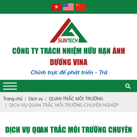
CÔNG TY TRÁCH NHIỆM HỮU HẠN
ÁNH
DƯƠNG VINA
Chính trực để phát triển - Trách nhiệm
Trang chủ
Dịch vụ
QUAN TRẮC MÔI TRƯỜNG
DỊCH VỤ QUAN TRẮC MÔI TRƯỜNG CHUYÊN NGHIỆP
DỊCH VỤ QUAN TRẮC MÔI TRƯỜNG CHUYÊN