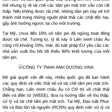
thế nhưng tỷ lệ tái chế các tấm pin mặt trời vẫn còn rất 
thấp. Nếu không được tái chế, những tấm pin này sẽ trở 
thành một trong những nguồn phát thải các chất độc hại, 
gây ảnh hưởng ngược lại cho môi trường. 
Tại Mỹ, chưa đến 10% số tấm pin đã ngừng hoạt động 
được tái chế. Tương tự, tỷ lệ này ở Liên minh châu Âu 
cũng chỉ khoảng 10%, mặc dù luật pháp EU yêu cầu các 
nhà sản xuất thu hồi tối thiểu 80% khối lượng của mỗi 
tấm pin. 
Để giải quyết vấn đề này, nhiều quốc gia đã ban hành 
các quy định về việc thải bỏ và tái chế tấm pin mặt trời. 
Chẳng hạn, Liên minh châu Âu có Chỉ thị về chất thải 
điện và điện tử (WEEE), đưa ra hướng dẫn về thu thập, 
xử lý và tái chế tấm pin mặt trời. Tại Mỹ, Đạo luật Phục 
hồi và Bảo tồn tài nguyên (RCRA) quy định việc xử lý và 