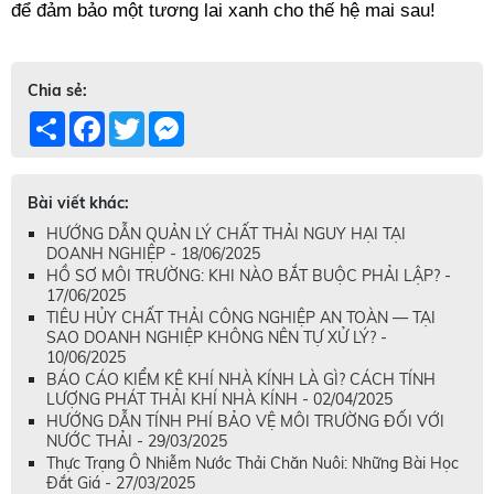
để đảm bảo một tương lai xanh cho thế hệ mai sau! 
Chia sẻ:
Share
Facebook
Twitter
Messenger
Bài viết khác:
HƯỚNG DẪN QUẢN LÝ CHẤT THẢI NGUY HẠI TẠI
DOANH NGHIỆP - 18/06/2025
HỒ SƠ MÔI TRƯỜNG: KHI NÀO BẮT BUỘC PHẢI LẬP? -
17/06/2025
TIÊU HỦY CHẤT THẢI CÔNG NGHIỆP AN TOÀN — TẠI
SAO DOANH NGHIỆP KHÔNG NÊN TỰ XỬ LÝ? -
10/06/2025
BÁO CÁO KIỂM KÊ KHÍ NHÀ KÍNH LÀ GÌ? CÁCH TÍNH
LƯỢNG PHÁT THẢI KHÍ NHÀ KÍNH - 02/04/2025
HƯỚNG DẪN TÍNH PHÍ BẢO VỆ MÔI TRƯỜNG ĐỐI VỚI
NƯỚC THẢI - 29/03/2025
Thực Trạng Ô Nhiễm Nước Thải Chăn Nuôi: Những Bài Học
Đắt Giá - 27/03/2025