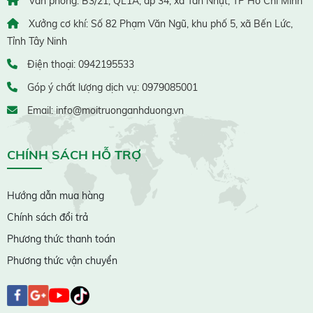
Văn phòng: B3/21, QL1A, ấp 34, xã Tân Nhựt, TP Hồ Chí Minh
Xưởng cơ khí: Số 82 Phạm Văn Ngũ, khu phố 5, xã Bến Lức,
Tỉnh Tây Ninh
Điện thoại: 0942195533
Góp ý chất lượng dịch vụ: 0979085001
Email: info@moitruonganhduong.vn
CHÍNH SÁCH HỖ TRỢ
Hướng dẫn mua hàng
Chính sách đổi trả
Phương thức thanh toán
Phương thức vận chuyển