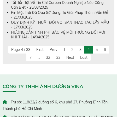
Tất Tần Tật Về Tín Chỉ Carbon Doanh Nghiệp Nào Cũng
Cần Biết - 25/03/2025
Pin Mặt Trời Đã Qua Sử Dụng, Từ Giải Pháp Thành Vấn Đề
- 21/03/2025
QUY ĐỊNH KỸ THUẬT ĐỐI VỚI SÀN THAO TÁC LẤY MẪU
- 17/03/2025
HƯỚNG DẪN TÍNH PHÍ BẢO VỆ MÔI TRƯỜNG ĐỐI VỚI
KHÍ THẢI - 14/04/2025
Page 4 / 33
First
Prev
1
2
3
4
5
6
7
...
32
33
Next
Last
CÔNG TY TNHH ÁNH DƯƠNG VINA
Trụ sở: 118/22/2 đường số 6, khu phố 27, Phường Bình Tân,
Thành phố Hồ Chí Minh