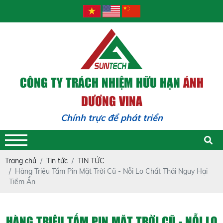
CÔNG TY TRÁCH NHIỆM HỮU HẠN
ÁNH
DƯƠNG VINA
Chính trực để phát triển - Tr
Trang chủ
Tin tức
TIN TỨC
Hàng Triệu Tấm Pin Mặt Trời Cũ - Nỗi Lo Chất Thải Nguy Hại
Tiềm Ẩn
HÀNG TRIỆU TẤM PIN MẶT TRỜI CŨ - NỖI LO