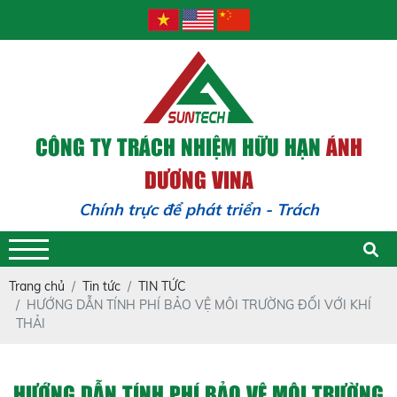
CÔNG TY TRÁCH NHIỆM HỮU HẠN
ÁNH
DƯƠNG VINA
Chính trực để phát triển - Trách nhiệm để t
Trang chủ
Tin tức
TIN TỨC
HƯỚNG DẪN TÍNH PHÍ BẢO VỆ MÔI TRƯỜNG ĐỐI VỚI KHÍ
THẢI
HƯỚNG DẪN TÍNH PHÍ BẢO VỆ MÔI TRƯỜNG