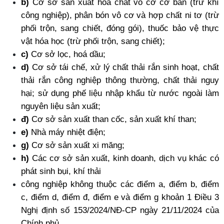
b)
 Cơ sở sản xuất hóa chất vô cơ cơ bản (trừ khí 
công nghiệp), phân bón vô cơ và hợp chất ni tơ (trừ 
phối trộn, sang chiết, đóng gói), thuốc bảo vệ thực 
vật hóa học (trừ phối trộn, sang chiết);
c) 
Cơ sở lọc, hoá dầu;
d) 
Cơ sở tái chế, xử lý chất thải rắn sinh hoạt, chất 
thải rắn công nghiệp thông thường, chất thải nguy 
hại; sử dụng phế liệu nhập khẩu từ nước ngoài làm 
nguyên liệu sản xuất;
đ)
 Cơ sở sản xuất than cốc, sản xuất khí than;
e)
 Nhà máy nhiệt điện;
g)
 Cơ sở sản xuất xi măng;
h)
 Các cơ sở sản xuất, kinh doanh, dịch vụ khác có 
phát sinh bụi, khí thải
công nghiệp không thuộc các điểm a, điểm b, điểm 
c, điểm d, điểm đ, điểm e và điểm g khoản 1 Điều 3 
Nghị định số 153/2024/NĐ-CP ngày 21/11/2024 của 
Chính phủ.