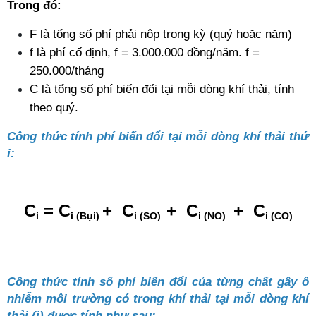
Trong đó:
F là tổng số phí phải nộp trong kỳ (quý hoặc năm)
f là phí cố định, f = 3.000.000 đồng/năm. f = 
250.000/tháng 
C là tổng số phí biến đổi tại mỗi dòng khí thải, tính 
theo quý.
Công thức tính phí biến đổi tại mỗi dòng khí thải thứ 
i:
C
 = C
+  C
+  C
 +  C
i
i (Bụi) 
i (SO)  
i (NO) 
i (CO)
Công thức tính số phí biến đổi của từng chất gây ô 
nhiễm môi trường có trong khí thải tại mỗi dòng khí 
thải (i) được tính như sau: 