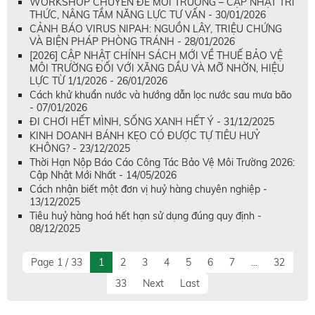
WORKSHOP CHUYÊN ĐỀ MÔI TRƯỜNG – CẬP NHẬT TRI
THỨC, NÂNG TẦM NĂNG LỰC TƯ VẤN - 30/01/2026
CẢNH BÁO VIRUS NIPAH: NGUỒN LÂY, TRIỆU CHỨNG
VÀ BIỆN PHÁP PHÒNG TRÁNH - 28/01/2026
[2026] CẬP NHẬT CHÍNH SÁCH MỚI VỀ THUẾ BẢO VỆ
MÔI TRƯỜNG ĐỐI VỚI XĂNG DẦU VÀ MỠ NHỜN, HIỆU
LỰC TỪ 1/1/2026 - 26/01/2026
Cách khử khuẩn nước và hướng dẫn lọc nước sau mưa bão
- 07/01/2026
ĐI CHƠI HẾT MÌNH, SỐNG XANH HẾT Ý - 31/12/2025
KINH DOANH BÁNH KẸO CÓ ĐƯỢC TỰ TIÊU HUỶ
KHÔNG? - 23/12/2025
Thời Hạn Nộp Báo Cáo Công Tác Bảo Vệ Môi Trường 2026:
Cập Nhật Mới Nhất - 14/05/2026
Cách nhận biết một đơn vị huỷ hàng chuyên nghiệp -
13/12/2025
Tiêu huỷ hàng hoá hết hạn sử dụng đúng quy định -
08/12/2025
Page 1 / 33
1
2
3
4
5
6
7
...
32
33
Next
Last