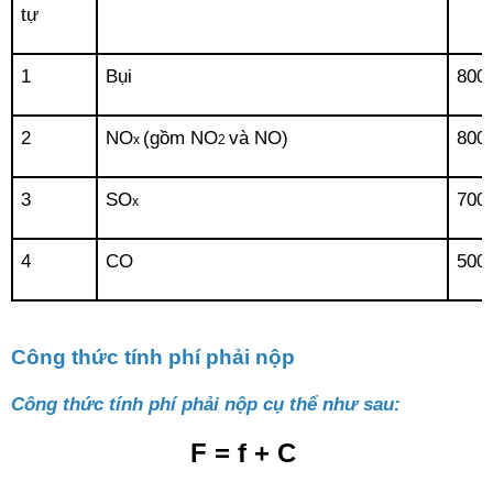
tự
1
Bụi
800
2
NO
(gồm NO
và NO)
800
x 
2 
3
SO
700
x
4
CO
500
Công thức tính phí phải nộp
Công thức tính phí phải nộp cụ thể như sau: 
F = f + C 