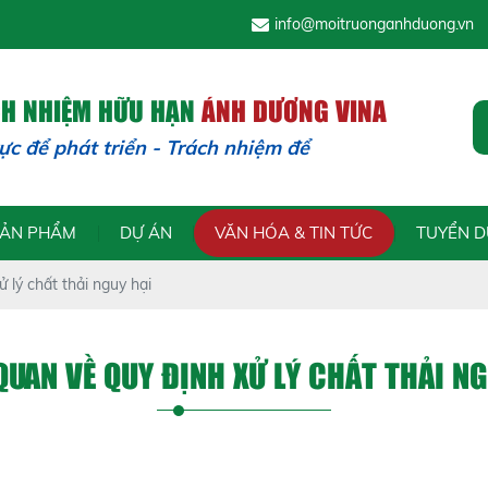
info@moitruonganhduong.vn
CH NHIỆM HỮU HẠN
ÁNH DƯƠNG VINA
 phát triển - Trách nhiệm để trường tồn
SẢN PHẨM
DỰ ÁN
VĂN HÓA & TIN TỨC
TUYỂN 
 lý chất thải nguy hại
QUAN VỀ QUY ĐỊNH XỬ LÝ CHẤT THẢI NG