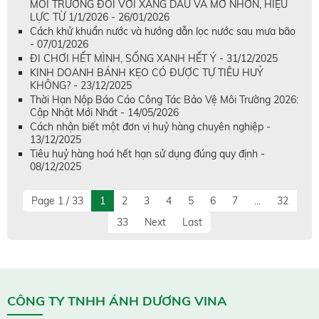
MÔI TRƯỜNG ĐỐI VỚI XĂNG DẦU VÀ MỠ NHỜN, HIỆU
LỰC TỪ 1/1/2026 - 26/01/2026
Cách khử khuẩn nước và hướng dẫn lọc nước sau mưa bão
- 07/01/2026
ĐI CHƠI HẾT MÌNH, SỐNG XANH HẾT Ý - 31/12/2025
KINH DOANH BÁNH KẸO CÓ ĐƯỢC TỰ TIÊU HUỶ
KHÔNG? - 23/12/2025
Thời Hạn Nộp Báo Cáo Công Tác Bảo Vệ Môi Trường 2026:
Cập Nhật Mới Nhất - 14/05/2026
Cách nhận biết một đơn vị huỷ hàng chuyên nghiệp -
13/12/2025
Tiêu huỷ hàng hoá hết hạn sử dụng đúng quy định -
08/12/2025
Page 1 / 33
1
2
3
4
5
6
7
...
32
33
Next
Last
CÔNG TY TNHH ÁNH DƯƠNG VINA