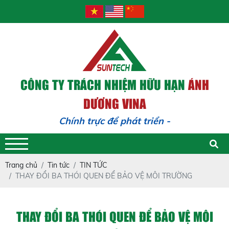
CÔNG TY TRÁCH NHIỆM HỮU HẠN
ÁNH
DƯƠNG VINA
Chính trực để phát triển - Trách
Trang chủ
Tin tức
TIN TỨC
THAY ĐỔI BA THÓI QUEN ĐỂ BẢO VỆ MÔI TRƯỜNG
THAY ĐỔI BA THÓI QUEN ĐỂ BẢO VỆ MÔI