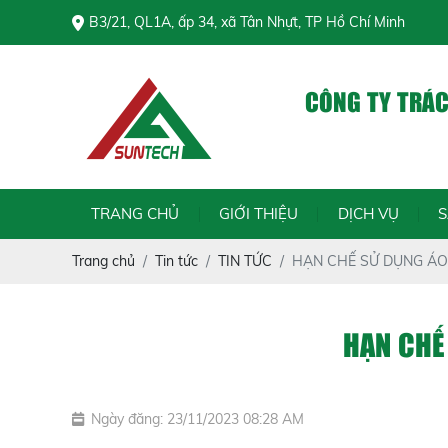
B3/21, QL1A, ấp 34, xã Tân Nhựt, TP Hồ Chí Minh
CÔNG TY TRÁ
Chí
TRANG CHỦ
GIỚI THIỆU
DỊCH VỤ
Trang chủ
Tin tức
TIN TỨC
HẠN CHẾ SỬ DỤNG ÁO
HẠN CHẾ
Ngày đăng: 23/11/2023 08:28 AM