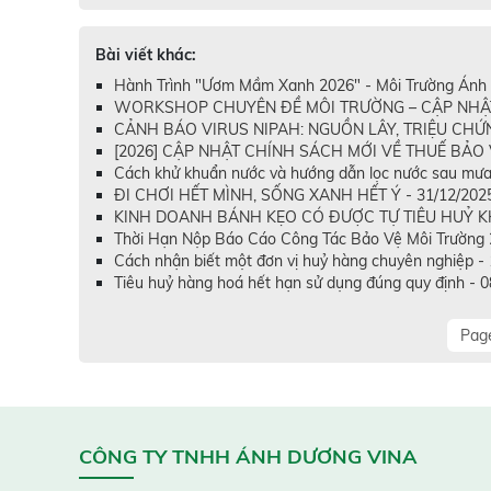
Bài viết khác:
Hành Trình "Ươm Mầm Xanh 2026" - Môi Trường Ánh 
WORKSHOP CHUYÊN ĐỀ MÔI TRƯỜNG – CẬP NHẬT T
CẢNH BÁO VIRUS NIPAH: NGUỒN LÂY, TRIỆU CHỨN
[2026] CẬP NHẬT CHÍNH SÁCH MỚI VỀ THUẾ BẢO V
Cách khử khuẩn nước và hướng dẫn lọc nước sau mưa
ĐI CHƠI HẾT MÌNH, SỐNG XANH HẾT Ý - 31/12/202
KINH DOANH BÁNH KẸO CÓ ĐƯỢC TỰ TIÊU HUỶ KH
Thời Hạn Nộp Báo Cáo Công Tác Bảo Vệ Môi Trường 
Cách nhận biết một đơn vị huỷ hàng chuyên nghiệp -
Tiêu huỷ hàng hoá hết hạn sử dụng đúng quy định - 
Page
CÔNG TY TNHH ÁNH DƯƠNG VINA