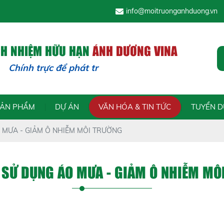
info@moitruonganhduong.vn
CH NHIỆM HỮU HẠN
ÁNH DƯƠNG VINA
nh trực để phát triển - Trách
SẢN PHẨM
DỰ ÁN
VĂN HÓA & TIN TỨC
TUYỂN 
 MƯA - GIẢM Ô NHIỄM MÔI TRƯỜNG
 SỬ DỤNG ÁO MƯA - GIẢM Ô NHIỄM MÔ