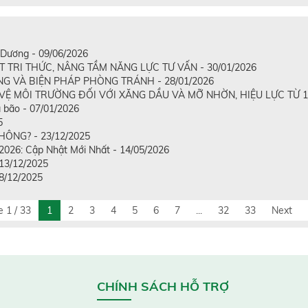
Dương - 09/06/2026
RI THỨC, NÂNG TẦM NĂNG LỰC TƯ VẤN - 30/01/2026
G VÀ BIỆN PHÁP PHÒNG TRÁNH - 28/01/2026
Ệ MÔI TRƯỜNG ĐỐI VỚI XĂNG DẦU VÀ MỠ NHỜN, HIỆU LỰC TỪ 1/1
 bão - 07/01/2026
5
ÔNG? - 23/12/2025
2026: Cập Nhật Mới Nhất - 14/05/2026
 13/12/2025
08/12/2025
 1 / 33
1
2
3
4
5
6
7
...
32
33
Next
CHÍNH SÁCH HỖ TRỢ