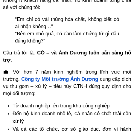
Không ít khách hàng cá nhân, hộ kinh doanh từng chia 
sẻ với chúng tôi:
“Em chỉ có vài thùng hóa chất, không biết có 
ai nhận không…”
“Bên em nhỏ quá, có cần làm chứng từ gì đâu 
đúng không?”
Câu trả lời là: 
CÓ – và Ánh Dương luôn sẵn sàng hỗ 
trợ.
💼 Với hơn 7 năm kinh nghiệm trong lĩnh vực môi 
trường, 
Công ty Môi trường Ánh Dương
 cung cấp dịch 
vụ thu gom – xử lý – tiêu hủy CTNH đúng quy định cho 
mọi đối tượng:
Từ doanh nghiệp lớn trong khu công nghiệp
Đến hộ kinh doanh nhỏ lẻ, cá nhân có chất thải cần 
xử lý
Và cả các tổ chức, cơ sở giáo dục, đơn vị hành 