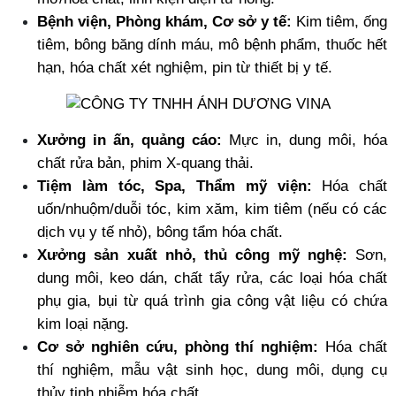
Bệnh viện, Phòng khám, Cơ sở y tế:
 Kim tiêm, ống 
tiêm, bông băng dính máu, mô bệnh phẩm, thuốc hết 
hạn, hóa chất xét nghiệm, pin từ thiết bị y tế.
Xưởng in ấn, quảng cáo:
 Mực in, dung môi, hóa 
chất rửa bản, phim X-quang thải.
Tiệm làm tóc, Spa, Thẩm mỹ viện:
 Hóa chất 
uốn/nhuộm/duỗi tóc, kim xăm, kim tiêm (nếu có các 
dịch vụ y tế nhỏ), bông tẩm hóa chất.
Xưởng sản xuất nhỏ, thủ công mỹ nghệ:
 Sơn, 
dung môi, keo dán, chất tẩy rửa, các loại hóa chất 
phụ gia, bụi từ quá trình gia công vật liệu có chứa 
kim loại nặng.
Cơ sở nghiên cứu, phòng thí nghiệm:
 Hóa chất 
thí nghiệm, mẫu vật sinh học, dung môi, dụng cụ 
thủy tinh nhiễm hóa chất.