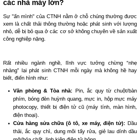
các nhà máy lớn?
Sự "ẩn mình" của CTNH nằm ở chỗ chúng thường được 
xem là chất thải thông thường hoặc phát sinh với lượng 
nhỏ, dễ bị bỏ qua ở các cơ sở không chuyên về sản xuất 
công nghiệp nặng.
Rất nhiều ngành nghề, lĩnh vực tưởng chừng “nhẹ 
nhàng” lại phát sinh CTNH mỗi ngày mà không hề hay 
biết, điển hình như:
Văn phòng & Tòa nhà:
 Pin, ắc quy từ chuột/bàn 
phím, bóng đèn huỳnh quang, mực in, hộp mực máy 
photocopy, thiết bị điện tử cũ (máy tính, màn hình, 
điện thoại).
Cửa hàng sửa chữa (ô tô, xe máy, điện tử):
 Dầu 
thải, ắc quy chì, dung môi tẩy rửa, giẻ lau dính dầu 
mỡ/hóa chất, linh kiện điện tử hỏng.