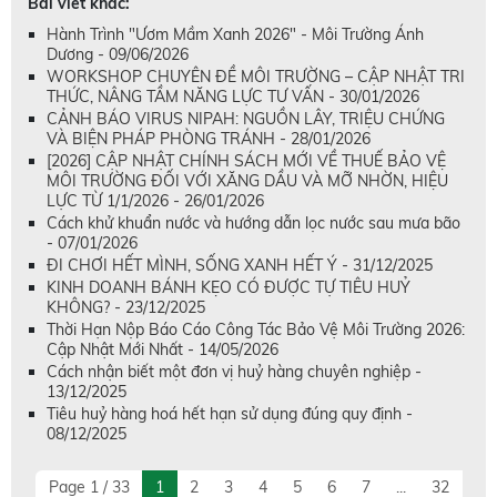
Bài viết khác:
Hành Trình "Ươm Mầm Xanh 2026" - Môi Trường Ánh
Dương - 09/06/2026
WORKSHOP CHUYÊN ĐỀ MÔI TRƯỜNG – CẬP NHẬT TRI
THỨC, NÂNG TẦM NĂNG LỰC TƯ VẤN - 30/01/2026
CẢNH BÁO VIRUS NIPAH: NGUỒN LÂY, TRIỆU CHỨNG
VÀ BIỆN PHÁP PHÒNG TRÁNH - 28/01/2026
[2026] CẬP NHẬT CHÍNH SÁCH MỚI VỀ THUẾ BẢO VỆ
MÔI TRƯỜNG ĐỐI VỚI XĂNG DẦU VÀ MỠ NHỜN, HIỆU
LỰC TỪ 1/1/2026 - 26/01/2026
Cách khử khuẩn nước và hướng dẫn lọc nước sau mưa bão
- 07/01/2026
ĐI CHƠI HẾT MÌNH, SỐNG XANH HẾT Ý - 31/12/2025
KINH DOANH BÁNH KẸO CÓ ĐƯỢC TỰ TIÊU HUỶ
KHÔNG? - 23/12/2025
Thời Hạn Nộp Báo Cáo Công Tác Bảo Vệ Môi Trường 2026:
Cập Nhật Mới Nhất - 14/05/2026
Cách nhận biết một đơn vị huỷ hàng chuyên nghiệp -
13/12/2025
Tiêu huỷ hàng hoá hết hạn sử dụng đúng quy định -
08/12/2025
Page 1 / 33
1
2
3
4
5
6
7
...
32