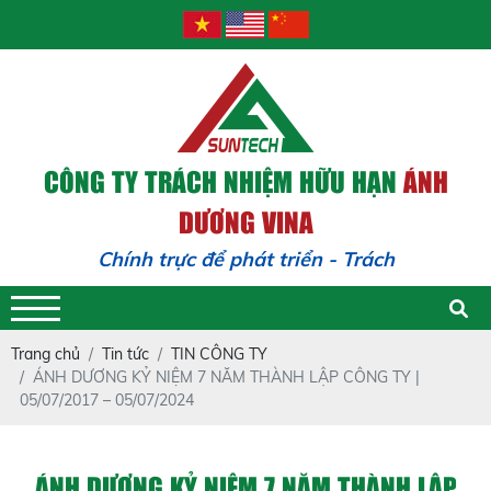
CÔNG TY TRÁCH NHIỆM HỮU HẠN
ÁNH
DƯƠNG VINA
Chính trực để phát triển - Trách nhiệm để trường
tồn
Trang chủ
Tin tức
TIN CÔNG TY
ÁNH DƯƠNG KỶ NIỆM 7 NĂM THÀNH LẬP CÔNG TY |
05/07/2017 – 05/07/2024
ÁNH DƯƠNG KỶ NIỆM 7 NĂM THÀNH LẬP