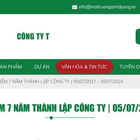
info@moitruonganhduong.vn
CH NHIỆM HỮU HẠN
ÁNH DƯƠNG VINA
Chính trực
SẢN PHẨM
DỰ ÁN
VĂN HÓA & TIN TỨC
TUYỂN 
ỆM 7 NĂM THÀNH LẬP CÔNG TY | 05/07/2017 – 05/07/2024
M 7 NĂM THÀNH LẬP CÔNG TY | 05/07/