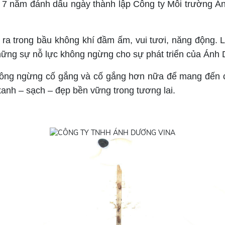
 7 năm đánh dấu ngày thành lập Công ty Môi trường Á
n ra trong bầu không khí đầm ấm, vui tươi, năng động.
những sự nỗ lực không ngừng cho sự phát triển của Án
ng ngừng cố gắng và cố gắng hơn nữa để mang đến ch
 xanh – sạch – đẹp bền vững trong tương lai.