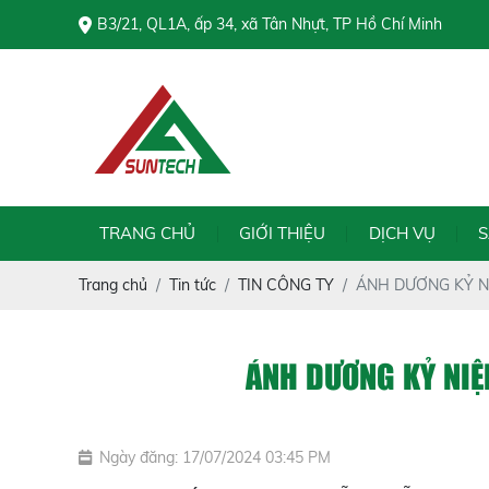
B3/21, QL1A, ấp 34, xã Tân Nhựt, TP Hồ Chí Minh
CÔNG TY TRÁ
TRANG CHỦ
GIỚI THIỆU
DỊCH VỤ
Trang chủ
Tin tức
TIN CÔNG TY
ÁNH DƯƠNG KỶ NI
ÁNH DƯƠNG KỶ NIỆ
Ngày đăng: 17/07/2024 03:45 PM