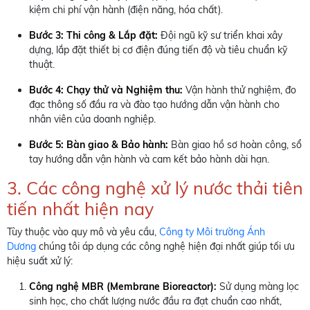
kiệm chi phí vận hành (điện năng, hóa chất).
Bước 3: Thi công & Lắp đặt:
Đội ngũ kỹ sư triển khai xây
dựng, lắp đặt thiết bị cơ điện đúng tiến độ và tiêu chuẩn kỹ
thuật.
Bước 4: Chạy thử và Nghiệm thu:
Vận hành thử nghiệm, đo
đạc thông số đầu ra và đào tạo hướng dẫn vận hành cho
nhân viên của doanh nghiệp.
Bước 5: Bàn giao & Bảo hành:
Bàn giao hồ sơ hoàn công, sổ
tay hướng dẫn vận hành và cam kết bảo hành dài hạn.
3. Các công nghệ xử lý nước thải tiên
tiến nhất hiện nay
Tùy thuộc vào quy mô và yêu cầu,
Công ty Môi trường Ánh
Dương
chúng tôi áp dụng các công nghệ hiện đại nhất giúp tối ưu
hiệu suất xử lý:
Công nghệ MBR (Membrane Bioreactor)
:
Sử dụng màng lọc
sinh học, cho chất lượng nước đầu ra đạt chuẩn cao nhất,