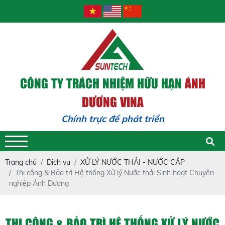
CÔNG TY TRÁCH NHIỆM HỮU HẠN
ÁNH
DƯƠNG VINA
Chính trực để phát triển - Trác
Trang chủ
Dịch vụ
XỬ LÝ NƯỚC THẢI - NƯỚC CẤP
Thi công & Bảo trì Hệ thống Xử lý Nước thải Sinh hoạt Chuyên
nghiệp Ánh Dương
THI CÔNG & BẢO TRÌ HỆ THỐNG XỬ LÝ NƯỚC