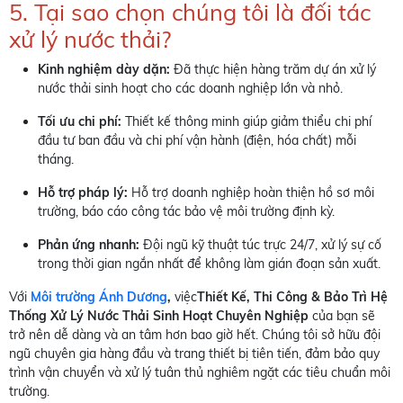
5. Tại sao chọn chúng tôi là đối tác
xử lý nước thải?
Kinh nghiệm dày dặn:
Đã thực hiện hàng trăm dự án xử lý
nước thải sinh hoạt cho các doanh nghiệp lớn và nhỏ.
Tối ưu chi phí:
Thiết kế thông minh giúp giảm thiểu chi phí
đầu tư ban đầu và chi phí vận hành (điện, hóa chất) mỗi
tháng.
Hỗ trợ pháp lý:
Hỗ trợ doanh nghiệp hoàn thiện hồ sơ môi
trường, báo cáo công tác bảo vệ môi trường định kỳ.
Phản ứng nhanh:
Đội ngũ kỹ thuật túc trực 24/7, xử lý sự cố
trong thời gian ngắn nhất để không làm gián đoạn sản xuất.
Với
Môi trường Ánh Dương
,
việc
Thiết Kế, Thi Công & Bảo Trì Hệ
Thống Xử Lý Nước Thải Sinh Hoạt Chuyên Nghiệp
của bạn sẽ
trở nên dễ dàng và an tâm hơn bao giờ hết. Chúng tôi sở hữu đội
ngũ chuyên gia hàng đầu và trang thiết bị tiên tiến, đảm bảo quy
trình vận chuyển và xử lý tuân thủ nghiêm ngặt các tiêu chuẩn môi
trường.