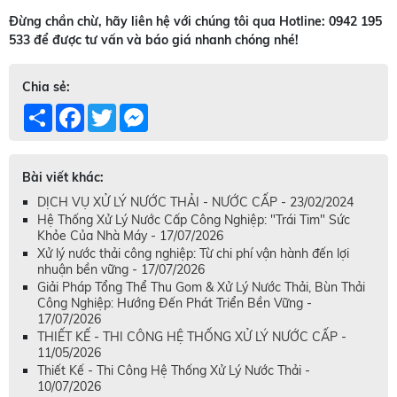
Đừng chần chừ, hãy liên hệ với chúng tôi qua Hotline: 0942 195
533 để được tư vấn và báo giá nhanh chóng nhé!
Chia sẻ:
Share
Facebook
Twitter
Messenger
Bài viết khác:
DỊCH VỤ XỬ LÝ NƯỚC THẢI - NƯỚC CẤP - 23/02/2024
Hệ Thống Xử Lý Nước Cấp Công Nghiệp: "Trái Tim" Sức
Khỏe Của Nhà Máy - 17/07/2026
Xử lý nước thải công nghiệp: Từ chi phí vận hành đến lợi
nhuận bền vững - 17/07/2026
Giải Pháp Tổng Thể Thu Gom & Xử Lý Nước Thải, Bùn Thải
Công Nghiệp: Hướng Đến Phát Triển Bền Vững -
17/07/2026
THIẾT KẾ - THI CÔNG HỆ THỐNG XỬ LÝ NƯỚC CẤP -
11/05/2026
Thiết Kế - Thi Công Hệ Thống Xử Lý Nước Thải -
10/07/2026