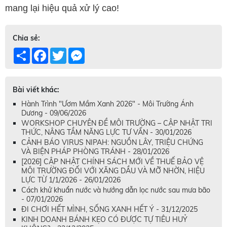
mang lại hiệu quả xử lý cao!
Chia sẻ:
Share
Facebook
Twitter
Messenger
Bài viết khác:
Hành Trình "Ươm Mầm Xanh 2026" - Môi Trường Ánh
Dương - 09/06/2026
WORKSHOP CHUYÊN ĐỀ MÔI TRƯỜNG – CẬP NHẬT TRI
THỨC, NÂNG TẦM NĂNG LỰC TƯ VẤN - 30/01/2026
CẢNH BÁO VIRUS NIPAH: NGUỒN LÂY, TRIỆU CHỨNG
VÀ BIỆN PHÁP PHÒNG TRÁNH - 28/01/2026
[2026] CẬP NHẬT CHÍNH SÁCH MỚI VỀ THUẾ BẢO VỆ
MÔI TRƯỜNG ĐỐI VỚI XĂNG DẦU VÀ MỠ NHỜN, HIỆU
LỰC TỪ 1/1/2026 - 26/01/2026
Cách khử khuẩn nước và hướng dẫn lọc nước sau mưa bão
- 07/01/2026
ĐI CHƠI HẾT MÌNH, SỐNG XANH HẾT Ý - 31/12/2025
KINH DOANH BÁNH KẸO CÓ ĐƯỢC TỰ TIÊU HUỶ