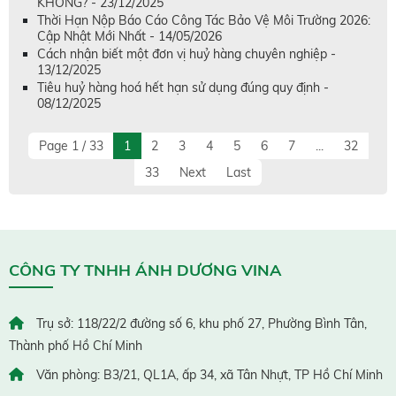
KHÔNG? - 23/12/2025
Thời Hạn Nộp Báo Cáo Công Tác Bảo Vệ Môi Trường 2026:
Cập Nhật Mới Nhất - 14/05/2026
Cách nhận biết một đơn vị huỷ hàng chuyên nghiệp -
13/12/2025
Tiêu huỷ hàng hoá hết hạn sử dụng đúng quy định -
08/12/2025
Page 1 / 33
1
2
3
4
5
6
7
...
32
33
Next
Last
CÔNG TY TNHH ÁNH DƯƠNG VINA
Trụ sở: 118/22/2 đường số 6, khu phố 27, Phường Bình Tân,
Thành phố Hồ Chí Minh
Văn phòng: B3/21, QL1A, ấp 34, xã Tân Nhựt, TP Hồ Chí Minh