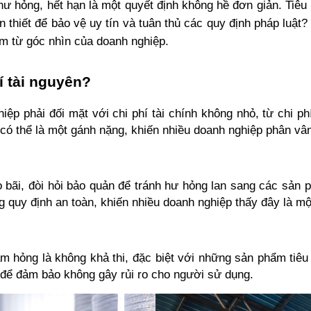
hư hỏng, hết hạn là một quyết định không hề đơn giản. Tiêu
 thiết để bảo vệ uy tín và tuân thủ các quy định pháp luật?
hẩm từ góc nhìn của doanh nghiệp.
í tài nguyên?
ệp phải đối mặt với chi phí tài chính không nhỏ, từ chi ph
y có thể là một gánh nặng, khiến nhiều doanh nghiệp phân vân
bãi, đòi hỏi bảo quản để tránh hư hỏng lan sang các sản ph
 quy định an toàn, khiến nhiều doanh nghiệp thấy đây là một
m hỏng là không khả thi, đặc biệt với những sản phẩm tiêu
y để đảm bảo không gây rủi ro cho người sử dụng.