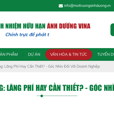
info@moitruonganhduong.vn
CH NHIỆM HỮU HẠN
ÁNH DƯƠNG VINA
trực để phát triển - Trách nhiệm
SẢN PHẨM
DỰ ÁN
VĂN HÓA & TIN TỨC
TUYỂN 
: Lãng Phí Hay Cần Thiết? - Góc Nhìn Đối Với Doanh Nghiệp
: LÃNG PHÍ HAY CẦN THIẾT? - GÓC NH