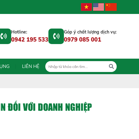
Hotline:
Góp ý chất lượng dịch vụ:
0942 195 533
0979 085 001
DỤNG
LIÊN HỆ
ÌN ĐỐI VỚI DOANH NGHIỆP