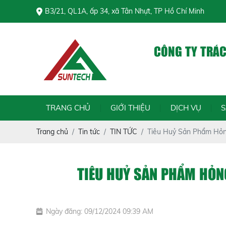
B3/21, QL1A, ấp 34, xã Tân Nhựt, TP Hồ Chí Minh
CÔNG TY TRÁ
Chính 
TRANG CHỦ
GIỚI THIỆU
DỊCH VỤ
Trang chủ
Tin tức
TIN TỨC
Tiêu Huỷ Sản Phẩm Hỏng
TIÊU HUỶ SẢN PHẨM HỎNG
Ngày đăng: 09/12/2024 09:39 AM