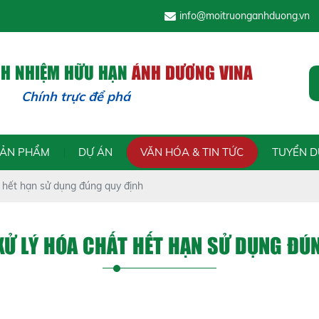
info@moitruonganhduong.vn
CH NHIỆM HỮU HẠN
ÁNH DƯƠNG VINA
rực để phát triển - Trách nhiệm đ
SẢN PHẨM
DỰ ÁN
VĂN HÓA & TIN TỨC
TUYỂN 
t hết hạn sử dụng đúng quy định
XỬ LÝ HÓA CHẤT HẾT HẠN SỬ DỤNG ĐÚ