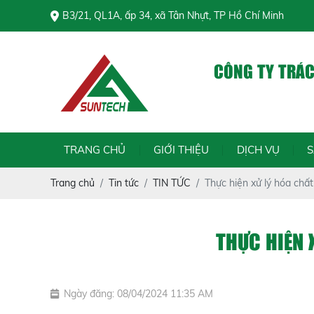
B3/21, QL1A, ấp 34, xã Tân Nhựt, TP Hồ Chí Minh
CÔNG TY TRÁ
Chính t
TRANG CHỦ
GIỚI THIỆU
DỊCH VỤ
Trang chủ
Tin tức
TIN TỨC
Thực hiện xử lý hóa chấ
THỰC HIỆN 
Ngày đăng: 08/04/2024 11:35 AM