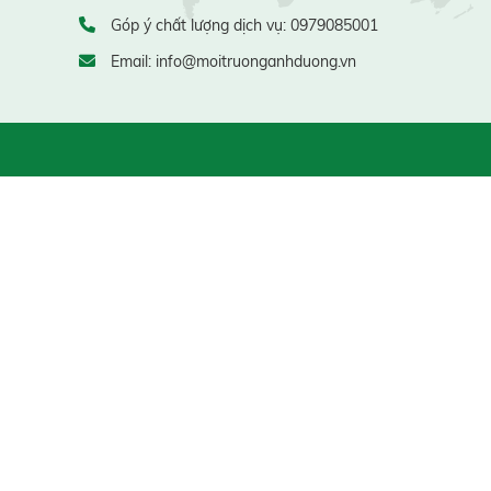
Góp ý chất lượng dịch vụ: 0979085001
Email: info@moitruonganhduong.vn