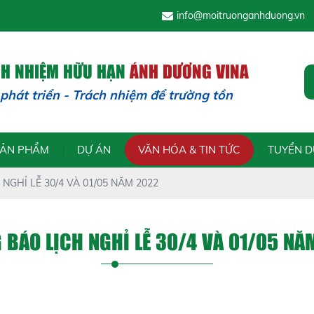
info@moitruonganhduong.vn
CH NHIỆM HỮU HẠN
ÁNH DƯƠNG VINA
 phát triển - Trách nhiệm để trường tồn
SẢN PHẨM
DỰ ÁN
VĂN HÓA & TIN TỨC
TUYỂN 
NGHỈ LỄ 30/4 VÀ 01/05 NĂM 2022
 BÁO LỊCH NGHỈ LỄ 30/4 VÀ 01/05 NĂ