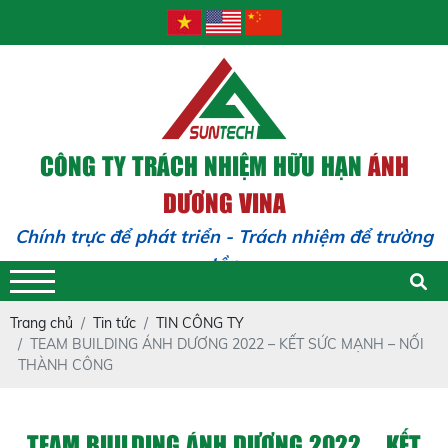
CÔNG TY TRÁCH NHIỆM HỮU HẠN
ÁNH
DƯƠNG VINA
Chính trực để phát triển - Trách nhiệm để trường
tồn
Trang chủ
Tin tức
TIN CÔNG TY
TEAM BUILDING ÁNH DƯƠNG 2022 – KẾT SỨC MẠNH – NỐI
THÀNH CÔNG
TEAM BUILDING ÁNH DƯƠNG 2022 – KẾT