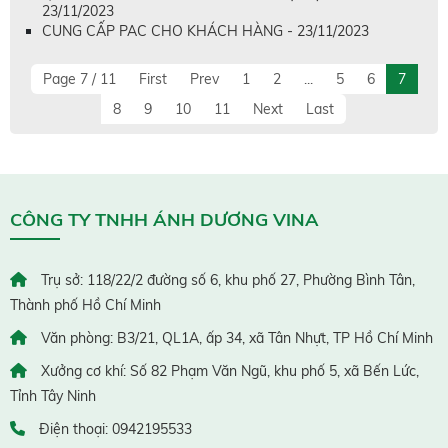
23/11/2023
CUNG CẤP PAC CHO KHÁCH HÀNG - 23/11/2023
Page 7 / 11
First
Prev
1
2
...
5
6
7
8
9
10
11
Next
Last
CÔNG TY TNHH ÁNH DƯƠNG VINA
Trụ sở: 118/22/2 đường số 6, khu phố 27, Phường Bình Tân,
Thành phố Hồ Chí Minh
Văn phòng: B3/21, QL1A, ấp 34, xã Tân Nhựt, TP Hồ Chí Minh
Xưởng cơ khí: Số 82 Phạm Văn Ngũ, khu phố 5, xã Bến Lức,
Tỉnh Tây Ninh
Điện thoại: 0942195533