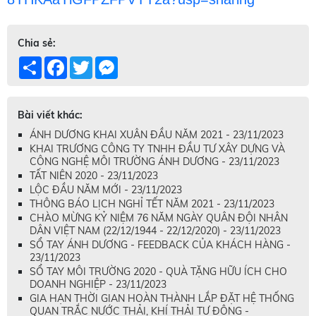
Chia sẻ:
Share
Facebook
Twitter
Messenger
Bài viết khác:
ÁNH DƯƠNG KHAI XUÂN ĐẦU NĂM 2021 - 23/11/2023
KHAI TRƯƠNG CÔNG TY TNHH ĐẦU TƯ XÂY DỰNG VÀ
CÔNG NGHỆ MÔI TRƯỜNG ÁNH DƯƠNG - 23/11/2023
TẤT NIÊN 2020 - 23/11/2023
LỘC ĐẦU NĂM MỚI - 23/11/2023
THÔNG BÁO LỊCH NGHỈ TẾT NĂM 2021 - 23/11/2023
CHÀO MỪNG KỶ NIỆM 76 NĂM NGÀY QUÂN ĐỘI NHÂN
DÂN VIỆT NAM (22/12/1944 - 22/12/2020) - 23/11/2023
SỔ TAY ÁNH DƯƠNG - FEEDBACK CỦA KHÁCH HÀNG -
23/11/2023
SỔ TAY MÔI TRƯỜNG 2020 - QUÀ TẶNG HỮU ÍCH CHO
DOANH NGHIỆP - 23/11/2023
GIA HẠN THỜI GIAN HOÀN THÀNH LẮP ĐẶT HỆ THỐNG
QUAN TRẮC NƯỚC THẢI, KHÍ THẢI TỰ ĐỘNG -