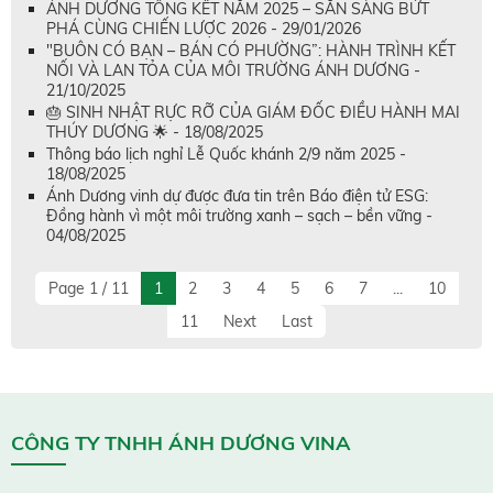
ÁNH DƯƠNG TỔNG KẾT NĂM 2025 – SẴN SÀNG BỨT
PHÁ CÙNG CHIẾN LƯỢC 2026 - 29/01/2026
"BUÔN CÓ BẠN – BÁN CÓ PHƯỜNG”: HÀNH TRÌNH KẾT
NỐI VÀ LAN TỎA CỦA MÔI TRƯỜNG ÁNH DƯƠNG -
21/10/2025
🎂 SINH NHẬT RỰC RỠ CỦA GIÁM ĐỐC ĐIỀU HÀNH MAI
THÚY DƯƠNG 🌟 - 18/08/2025
Thông báo lịch nghỉ Lễ Quốc khánh 2/9 năm 2025 -
18/08/2025
Ánh Dương vinh dự được đưa tin trên Báo điện tử ESG:
Đồng hành vì một môi trường xanh – sạch – bền vững -
04/08/2025
Page 1 / 11
1
2
3
4
5
6
7
...
10
11
Next
Last
CÔNG TY TNHH ÁNH DƯƠNG VINA