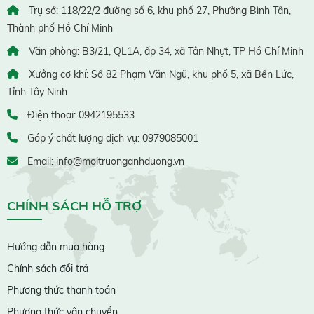
Trụ sở: 118/22/2 đường số 6, khu phố 27, Phường Bình Tân,
Thành phố Hồ Chí Minh
Văn phòng: B3/21, QL1A, ấp 34, xã Tân Nhựt, TP Hồ Chí Minh
Xưởng cơ khí: Số 82 Phạm Văn Ngũ, khu phố 5, xã Bến Lức,
Tỉnh Tây Ninh
Điện thoại: 0942195533
Góp ý chất lượng dịch vụ: 0979085001
Email: info@moitruonganhduong.vn
CHÍNH SÁCH HỖ TRỢ
Hướng dẫn mua hàng
Chính sách đổi trả
Phương thức thanh toán
Phương thức vận chuyển