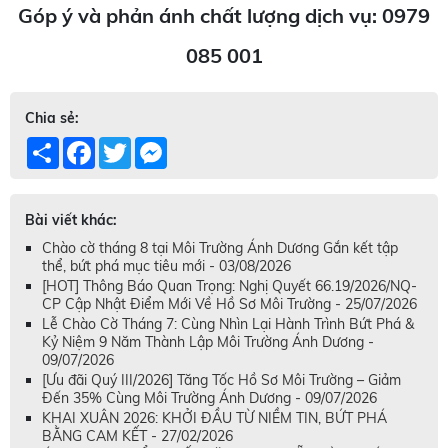
Góp ý và phản ánh chất lượng dịch vụ: 0979
085 001
Chia sẻ:
Share
Facebook
Twitter
Messenger
Bài viết khác:
Chào cờ tháng 8 tại Môi Trường Ánh Dương Gắn kết tập
thể, bứt phá mục tiêu mới - 03/08/2026
[HOT] Thông Báo Quan Trọng: Nghị Quyết 66.19/2026/NQ-
CP Cập Nhật Điểm Mới Về Hồ Sơ Môi Trường - 25/07/2026
Lễ Chào Cờ Tháng 7: Cùng Nhìn Lại Hành Trình Bứt Phá &
Kỷ Niệm 9 Năm Thành Lập Môi Trường Ánh Dương -
09/07/2026
[Ưu đãi Quý III/2026] Tăng Tốc Hồ Sơ Môi Trường – Giảm
Đến 35% Cùng Môi Trường Ánh Dương - 09/07/2026
KHAI XUÂN 2026: KHỞI ĐẦU TỪ NIỀM TIN, BỨT PHÁ
BẰNG CAM KẾT - 27/02/2026