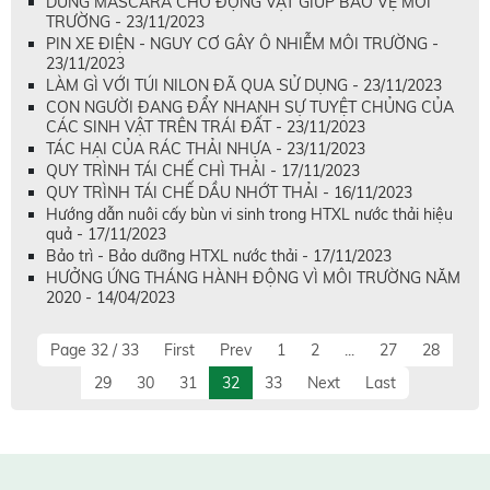
DÙNG MASCARA CHO ĐỘNG VẬT GIÚP BẢO VỆ MÔI
TRƯỜNG - 23/11/2023
PIN XE ĐIỆN - NGUY CƠ GÂY Ô NHIỄM MÔI TRƯỜNG -
23/11/2023
LÀM GÌ VỚI TÚI NILON ĐÃ QUA SỬ DỤNG - 23/11/2023
CON NGƯỜI ĐANG ĐẨY NHANH SỰ TUYỆT CHỦNG CỦA
CÁC SINH VẬT TRÊN TRÁI ĐẤT - 23/11/2023
TÁC HẠI CỦA RÁC THẢI NHỰA - 23/11/2023
QUY TRÌNH TÁI CHẾ CHÌ THẢI - 17/11/2023
QUY TRÌNH TÁI CHẾ DẦU NHỚT THẢI - 16/11/2023
Hướng dẫn nuôi cấy bùn vi sinh trong HTXL nước thải hiệu
quả - 17/11/2023
Bảo trì - Bảo dưỡng HTXL nước thải - 17/11/2023
HƯỞNG ỨNG THÁNG HÀNH ĐỘNG VÌ MÔI TRƯỜNG NĂM
2020 - 14/04/2023
Page 32 / 33
First
Prev
1
2
...
27
28
29
30
31
32
33
Next
Last