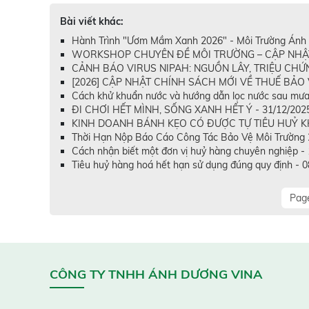
Bài viết khác:
Hành Trình "Ươm Mầm Xanh 2026" - Môi Trường Ánh 
WORKSHOP CHUYÊN ĐỀ MÔI TRƯỜNG – CẬP NHẬT T
CẢNH BÁO VIRUS NIPAH: NGUỒN LÂY, TRIỆU CHỨN
[2026] CẬP NHẬT CHÍNH SÁCH MỚI VỀ THUẾ BẢO V
Cách khử khuẩn nước và hướng dẫn lọc nước sau mưa
ĐI CHƠI HẾT MÌNH, SỐNG XANH HẾT Ý - 31/12/202
KINH DOANH BÁNH KẸO CÓ ĐƯỢC TỰ TIÊU HUỶ KH
Thời Hạn Nộp Báo Cáo Công Tác Bảo Vệ Môi Trường 
Cách nhận biết một đơn vị huỷ hàng chuyên nghiệp -
Tiêu huỷ hàng hoá hết hạn sử dụng đúng quy định - 
Page
CÔNG TY TNHH ÁNH DƯƠNG VINA