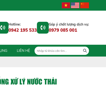
Hotline:
Góp ý chất lượng dịch vụ:
0942 195 533
0979 085 001
DỤNG
LIÊN HỆ
ỐNG XỬ LÝ NƯỚC THẢI