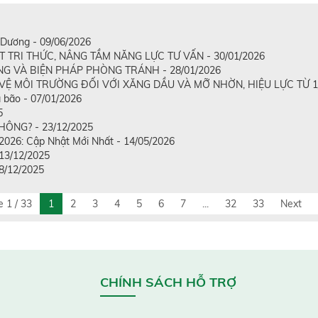
Dương - 09/06/2026
RI THỨC, NÂNG TẦM NĂNG LỰC TƯ VẤN - 30/01/2026
G VÀ BIỆN PHÁP PHÒNG TRÁNH - 28/01/2026
Ệ MÔI TRƯỜNG ĐỐI VỚI XĂNG DẦU VÀ MỠ NHỜN, HIỆU LỰC TỪ 1/1
 bão - 07/01/2026
5
ÔNG? - 23/12/2025
2026: Cập Nhật Mới Nhất - 14/05/2026
 13/12/2025
08/12/2025
 1 / 33
1
2
3
4
5
6
7
...
32
33
Next
CHÍNH SÁCH HỖ TRỢ