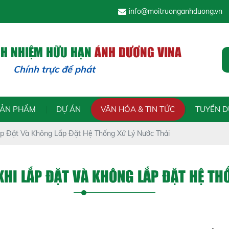
info@moitruonganhduong.vn
CH NHIỆM HỮU HẠN
ÁNH DƯƠNG VINA
hính trực để phát triển - Tr
SẢN PHẨM
DỰ ÁN
VĂN HÓA & TIN TỨC
TUYỂN 
Lắp Đặt Và Không Lắp Đặt Hệ Thống Xử Lý Nước Thải
KHI LẮP ĐẶT VÀ KHÔNG LẮP ĐẶT HỆ TH