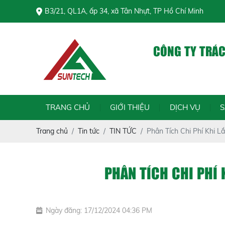
B3/21, QL1A, ấp 34, xã Tân Nhựt, TP Hồ Chí Minh
CÔNG TY TRÁ
C
TRANG CHỦ
GIỚI THIỆU
DỊCH VỤ
Trang chủ
Tin tức
TIN TỨC
Phân Tích Chi Phí Khi 
PHÂN TÍCH CHI PHÍ 
Ngày đăng: 17/12/2024 04:36 PM