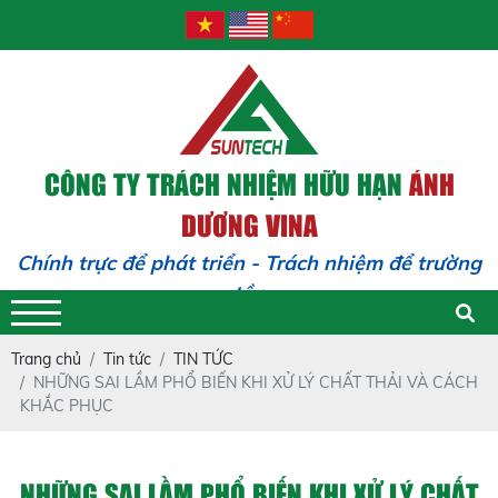
CÔNG TY TRÁCH NHIỆM HỮU HẠN
ÁNH
DƯƠNG VINA
Chính trực để phát triển - Trách nhiệm để trường
tồn
Trang chủ
Tin tức
TIN TỨC
NHỮNG SAI LẦM PHỔ BIẾN KHI XỬ LÝ CHẤT THẢI VÀ CÁCH
KHẮC PHỤC
NHỮNG SAI LẦM PHỔ BIẾN KHI XỬ LÝ CHẤT