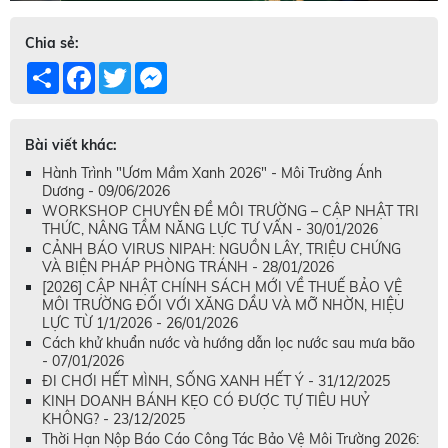
Chia sẻ:
Share
Facebook
Twitter
Messenger
Bài viết khác:
Hành Trình "Ươm Mầm Xanh 2026" - Môi Trường Ánh
Dương - 09/06/2026
WORKSHOP CHUYÊN ĐỀ MÔI TRƯỜNG – CẬP NHẬT TRI
THỨC, NÂNG TẦM NĂNG LỰC TƯ VẤN - 30/01/2026
CẢNH BÁO VIRUS NIPAH: NGUỒN LÂY, TRIỆU CHỨNG
VÀ BIỆN PHÁP PHÒNG TRÁNH - 28/01/2026
[2026] CẬP NHẬT CHÍNH SÁCH MỚI VỀ THUẾ BẢO VỆ
MÔI TRƯỜNG ĐỐI VỚI XĂNG DẦU VÀ MỠ NHỜN, HIỆU
LỰC TỪ 1/1/2026 - 26/01/2026
Cách khử khuẩn nước và hướng dẫn lọc nước sau mưa bão
- 07/01/2026
ĐI CHƠI HẾT MÌNH, SỐNG XANH HẾT Ý - 31/12/2025
KINH DOANH BÁNH KẸO CÓ ĐƯỢC TỰ TIÊU HUỶ
KHÔNG? - 23/12/2025
Thời Hạn Nộp Báo Cáo Công Tác Bảo Vệ Môi Trường 2026: