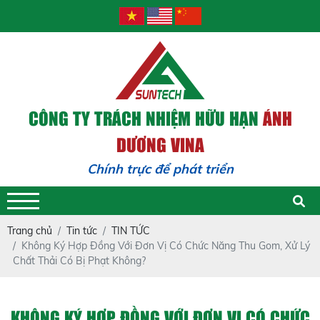
CÔNG TY TRÁCH NHIỆM HỮU HẠN
ÁNH
DƯƠNG VINA
Chính trực để phát triển - Trác
Trang chủ
Tin tức
TIN TỨC
Không Ký Hợp Đồng Với Đơn Vị Có Chức Năng Thu Gom, Xử Lý
Chất Thải Có Bị Phạt Không?
KHÔNG KÝ HỢP ĐỒNG VỚI ĐƠN VỊ CÓ CHỨC