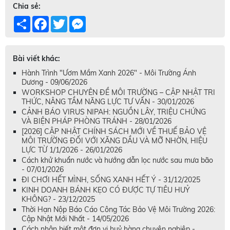
Chia sẻ:
Share
Facebook
Twitter
Messenger
Bài viết khác:
Hành Trình "Ươm Mầm Xanh 2026" - Môi Trường Ánh
Dương - 09/06/2026
WORKSHOP CHUYÊN ĐỀ MÔI TRƯỜNG – CẬP NHẬT TRI
THỨC, NÂNG TẦM NĂNG LỰC TƯ VẤN - 30/01/2026
CẢNH BÁO VIRUS NIPAH: NGUỒN LÂY, TRIỆU CHỨNG
VÀ BIỆN PHÁP PHÒNG TRÁNH - 28/01/2026
[2026] CẬP NHẬT CHÍNH SÁCH MỚI VỀ THUẾ BẢO VỆ
MÔI TRƯỜNG ĐỐI VỚI XĂNG DẦU VÀ MỠ NHỜN, HIỆU
LỰC TỪ 1/1/2026 - 26/01/2026
Cách khử khuẩn nước và hướng dẫn lọc nước sau mưa bão
- 07/01/2026
ĐI CHƠI HẾT MÌNH, SỐNG XANH HẾT Ý - 31/12/2025
KINH DOANH BÁNH KẸO CÓ ĐƯỢC TỰ TIÊU HUỶ
KHÔNG? - 23/12/2025
Thời Hạn Nộp Báo Cáo Công Tác Bảo Vệ Môi Trường 2026:
Cập Nhật Mới Nhất - 14/05/2026
Cách nhận biết một đơn vị huỷ hàng chuyên nghiệp -