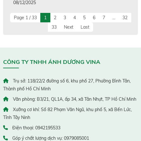
08/12/2025
Page 1 / 33
1
2
3
4
5
6
7
...
32
33
Next
Last
CÔNG TY TNHH ÁNH DƯƠNG VINA
Trụ sở: 118/22/2 đường số 6, khu phố 27, Phường Bình Tân,
Thành phố Hồ Chí Minh
Văn phòng: B3/21, QL1A, ấp 34, xã Tân Nhựt, TP Hồ Chí Minh
Xưởng cơ khí: Số 82 Phạm Văn Ngũ, khu phố 5, xã Bến Lức,
Tỉnh Tây Ninh
Điện thoại: 0942195533
Góp ý chất lượng dịch vụ: 0979085001