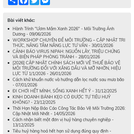
Bài viết khác:
Hành Trình "Ươm Mầm Xanh 2026" - Môi Trường Ánh
Dương - 09/06/2026
WORKSHOP CHUYÊN ĐỀ MÔI TRƯỜNG – CẬP NHẬT TRI
THỨC, NÂNG TẦM NĂNG LỰC TƯ VẤN - 30/01/2026
CẢNH BÁO VIRUS NIPAH: NGUỒN LÂY, TRIỆU CHỨNG
VÀ BIỆN PHÁP PHÒNG TRÁNH - 28/01/2026
[2026] CẬP NHẬT CHÍNH SÁCH MỚI VỀ THUẾ BẢO VỆ
MÔI TRƯỜNG ĐỐI VỚI XĂNG DẦU VÀ MỠ NHỜN, HIỆU
LỰC TỪ 1/1/2026 - 26/01/2026
Cách khử khuẩn nước và hướng dẫn lọc nước sau mưa bão
- 07/01/2026
ĐI CHƠI HẾT MÌNH, SỐNG XANH HẾT Ý - 31/12/2025
KINH DOANH BÁNH KẸO CÓ ĐƯỢC TỰ TIÊU HUỶ
KHÔNG? - 23/12/2025
Thời Hạn Nộp Báo Cáo Công Tác Bảo Vệ Môi Trường 2026:
Cập Nhật Mới Nhất - 14/05/2026
Cách nhận biết một đơn vị huỷ hàng chuyên nghiệp -
13/12/2025
Tiêu huỷ hàng hoá hết hạn sử dụng đúng quy định -