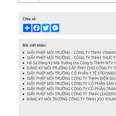
Chia sẻ:
Share
Facebook
Twitter
Messenger
Bài viết khác:
GIẤY PHÉP MÔI TRƯỜNG - CÔNG TY TNHH VINAWO
GIẤY PHÉP MÔI TRƯỜNG - CÔNG TY TNHH THỰC P
Hồ Sơ Đăng Ký Môi Trường cho Công ty TNHH MTV H
ĐĂNG KÝ MÔI TRƯỜNG CẤP TỈNH CHO CÔNG TY TN
GIẤY PHÉP MÔI TRƯỜNG CỔ PHẦN Y TẾ STEVIMED -
GIẤY PHÉP MÔI TRƯỜNG CÔNG TY TNHH ĐIỆN GIA 
GIẤY PHÉP MÔI TRƯỜNG CÔNG TY CỔ PHẦN SẢN XU
GIẤY PHÉP MÔI TRƯỜNG CÔNG TY CỔ PHẦN TRANG
GIẤY PHÉP MÔI TRƯỜNG CÔNG TY TNHH LEADERWE
ĐĂNG KÝ MÔI TRƯỜNG CÔNG TY TNHH JOO YOUNG 