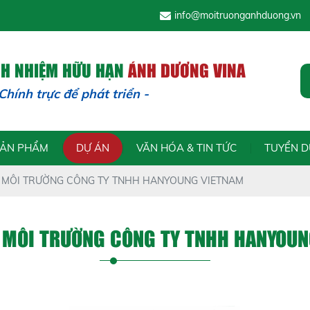
info@moitruonganhduong.vn
CH NHIỆM HỮU HẠN
ÁNH DƯƠNG VINA
h trực để phát triển - Trách n
SẢN PHẨM
DỰ ÁN
VĂN HÓA & TIN TỨC
TUYỂN 
P MÔI TRƯỜNG CÔNG TY TNHH HANYOUNG VIETNAM
P MÔI TRƯỜNG CÔNG TY TNHH HANYOUN