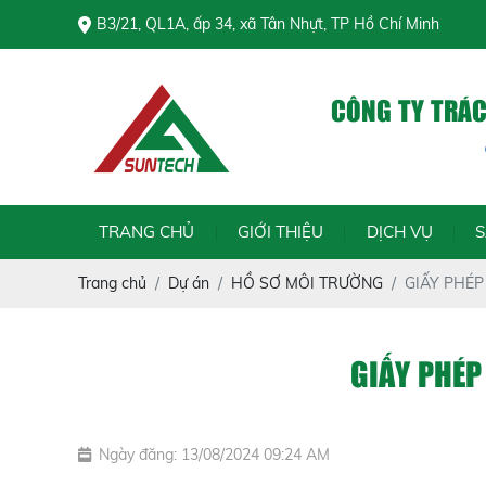
B3/21, QL1A, ấp 34, xã Tân Nhựt, TP Hồ Chí Minh
CÔNG TY TRÁ
Chín
TRANG CHỦ
GIỚI THIỆU
DỊCH VỤ
Trang chủ
Dự án
HỒ SƠ MÔI TRƯỜNG
GIẤY PHÉ
GIẤY PHÉ
Ngày đăng: 13/08/2024 09:24 AM