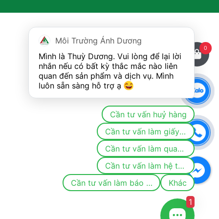
Môi Trường Ánh Dương
0
Mình là Thuỳ Dương. Vui lòng để lại lời 
nhắn nếu có bất kỳ thắc mắc nào liên 
quan đến sản phẩm và dịch vụ. Mình 
luôn sẵn sàng hỗ trợ ạ 
Cần tư vấn huỷ hàng
Cần tư vấn làm giấy phép/đăng ký môi trường
Cần tư vấn làm quan trắc
Cần tư vấn làm hệ thống khí thải/nước thải
Cần tư vấn làm báo cáo
Khác
1