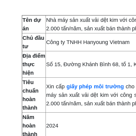
Tên dự
Nhà máy sản xuất vải dệt kim với côn
án
2.000 tấn/năm, sản xuất bán thành ph
Chủ đầu
Công ty TNHH Hanyoung Vietnam
tư
Địa điểm
thực
Số 15, Đường Khánh Bình 68, tổ 1,
hiện
Tiêu
Xin cấp
giấy phép môi trường
cho 
chuẩn
máy sản xuất vải dệt kim với công 
hoàn
2.000 tấn/năm, sản xuất bán thành ph
thành
Năm
hoàn
2024
thành