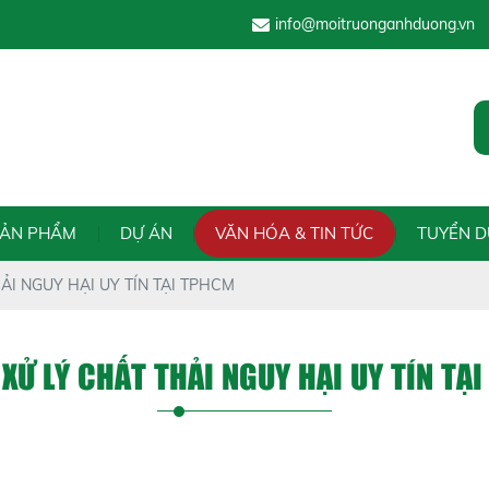
info@moitruonganhduong.vn
CÔNG TY TRÁCH
SẢN PHẨM
DỰ ÁN
VĂN HÓA & TIN TỨC
TUYỂN 
ẢI NGUY HẠI UY TÍN TẠI TPHCM
 XỬ LÝ CHẤT THẢI NGUY HẠI UY TÍN TẠ