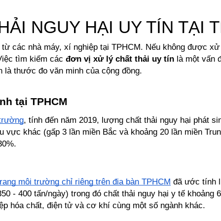
HẢI NGUY HẠI UY TÍN TẠI 
ra từ các nhà máy, xí nghiệp tại TPHCM. Nếu không được xử 
iệc tìm kiếm các 
đơn vị xử lý chất thải uy tín
 là một vấn 
n là thước đo văn minh của cộng đồng. 
inh tại TPHCM 
 trường
, tính đến năm 2019, lượng chất thải nguy hại phát s
 vực khác (gấp 3 lần miền Bắc và khoảng 20 lần miền Trung)
 30%.
trạng môi trường chỉ riêng trên địa bàn TPHCM
 đã ước tính 
0 - 400 tấn/ngày) trong đó chất thải nguy hại y tế khoảng 6.3
 hóa chất, điện tử và cơ khí cùng một số ngành khác. 