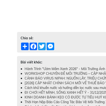
Chia sẻ:
Share
Facebook
Twitter
Messenger
Bài viết khác:
Hành Trình "Ươm Mầm Xanh 2026" - Môi Trường Ánh 
WORKSHOP CHUYÊN ĐỀ MÔI TRƯỜNG – CẬP NHẬT T
CẢNH BÁO VIRUS NIPAH: NGUỒN LÂY, TRIỆU CHỨN
[2026] CẬP NHẬT CHÍNH SÁCH MỚI VỀ THUẾ BẢO V
Cách khử khuẩn nước và hướng dẫn lọc nước sau mưa
ĐI CHƠI HẾT MÌNH, SỐNG XANH HẾT Ý - 31/12/202
KINH DOANH BÁNH KẸO CÓ ĐƯỢC TỰ TIÊU HUỶ KH
Thời Hạn Nộp Báo Cáo Công Tác Bảo Vệ Môi Trường 