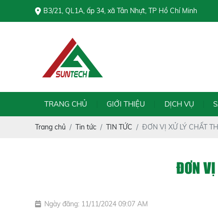
B3/21, QL1A, ấp 34, xã Tân Nhựt, TP Hồ Chí Minh
TRANG CHỦ
GIỚI THIỆU
DỊCH VỤ
Trang chủ
Tin tức
TIN TỨC
ĐƠN VỊ XỬ LÝ CHẤT TH
ĐƠN VỊ
Ngày đăng: 11/11/2024 09:07 AM