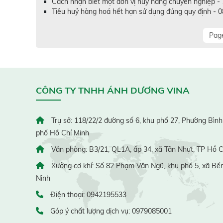
Cách nhận biết một đơn vị huỷ hàng chuyên nghiệp -
Tiêu huỷ hàng hoá hết hạn sử dụng đúng quy định - 
Page
CÔNG TY TNHH ÁNH DƯƠNG VINA
Trụ sở: 118/22/2 đường số 6, khu phố 27, Phường Bình
phố Hồ Chí Minh
Văn phòng: B3/21, QL1A, ấp 34, xã Tân Nhựt, TP Hồ C
Xưởng cơ khí: Số 82 Phạm Văn Ngũ, khu phố 5, xã Bến
Ninh
Điện thoại: 0942195533
Góp ý chất lượng dịch vụ: 0979085001