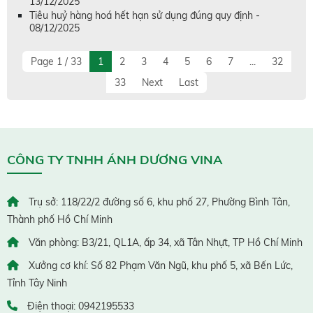
13/12/2025
Tiêu huỷ hàng hoá hết hạn sử dụng đúng quy định -
08/12/2025
Page 1 / 33
1
2
3
4
5
6
7
...
32
33
Next
Last
CÔNG TY TNHH ÁNH DƯƠNG VINA
Trụ sở: 118/22/2 đường số 6, khu phố 27, Phường Bình Tân,
Thành phố Hồ Chí Minh
Văn phòng: B3/21, QL1A, ấp 34, xã Tân Nhựt, TP Hồ Chí Minh
Xưởng cơ khí: Số 82 Phạm Văn Ngũ, khu phố 5, xã Bến Lức,
Tỉnh Tây Ninh
Điện thoại: 0942195533