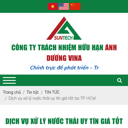
CÔNG TY TRÁCH NHIỆM HỮU HẠN
ÁNH
DƯƠNG VINA
Chính trực để phát triển - Trách nhiệ
Trang chủ
Tin tức
TIN TỨC
Dịch vụ xử lý nước thải uy tín giá tốt tại TP HCM
DỊCH VỤ XỬ LÝ NƯỚC THẢI UY TÍN GIÁ TỐT