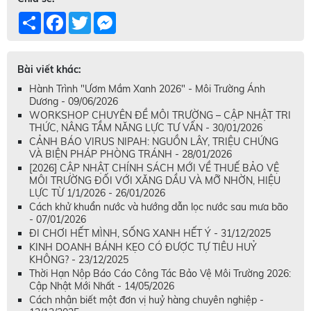
Share
Facebook
Twitter
Messenger
Bài viết khác:
Hành Trình "Ươm Mầm Xanh 2026" - Môi Trường Ánh
Dương - 09/06/2026
WORKSHOP CHUYÊN ĐỀ MÔI TRƯỜNG – CẬP NHẬT TRI
THỨC, NÂNG TẦM NĂNG LỰC TƯ VẤN - 30/01/2026
CẢNH BÁO VIRUS NIPAH: NGUỒN LÂY, TRIỆU CHỨNG
VÀ BIỆN PHÁP PHÒNG TRÁNH - 28/01/2026
[2026] CẬP NHẬT CHÍNH SÁCH MỚI VỀ THUẾ BẢO VỆ
MÔI TRƯỜNG ĐỐI VỚI XĂNG DẦU VÀ MỠ NHỜN, HIỆU
LỰC TỪ 1/1/2026 - 26/01/2026
Cách khử khuẩn nước và hướng dẫn lọc nước sau mưa bão
- 07/01/2026
ĐI CHƠI HẾT MÌNH, SỐNG XANH HẾT Ý - 31/12/2025
KINH DOANH BÁNH KẸO CÓ ĐƯỢC TỰ TIÊU HUỶ
KHÔNG? - 23/12/2025
Thời Hạn Nộp Báo Cáo Công Tác Bảo Vệ Môi Trường 2026:
Cập Nhật Mới Nhất - 14/05/2026
Cách nhận biết một đơn vị huỷ hàng chuyên nghiệp -