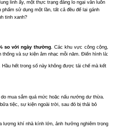
g linh ấy, một thực trạng đáng lo ngại vẫn luôn 
 phẩm sử dụng một lần, tất cả đều để lại gánh 
h tinh xanh? 
% so với ngày thường
. Các khu vực công cộng, 
n thống và sự kiện âm nhạc mỗi năm. Điển hình là:
 Hầu hết trong số này không được tái chế mà kết 
u do mua sắm quá mức hoặc nấu nướng dư thừa.
 tiệc, sự kiện ngoài trời, sau đó bị thải bỏ 
ra lượng khí nhà kính lớn, ảnh hưởng nghiêm trọng 