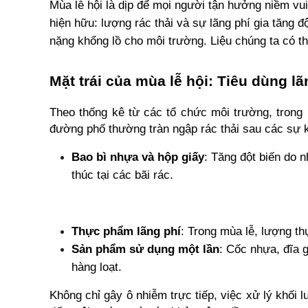
Mùa lễ hội là dịp để mọi người tận hưởng niềm vui
hiện hữu: lượng rác thải và sự lãng phí gia tăng 
nặng khổng lồ cho môi trường. Liệu chúng ta có t
Mặt trái của mùa lễ hội: Tiêu dùng l
Theo thống kê từ các tổ chức môi trường, trong m
đường phố thường tràn ngập rác thải sau các sự k
Bao bì nhựa và hộp giấy
: Tăng đột biến do 
thúc tại các bãi rác.
Thực phẩm lãng phí
: Trong mùa lễ, lượng t
Sản phẩm sử dụng một lần
: Cốc nhựa, đĩa g
hàng loạt.
Không chỉ gây ô nhiễm trực tiếp, việc xử lý khối 