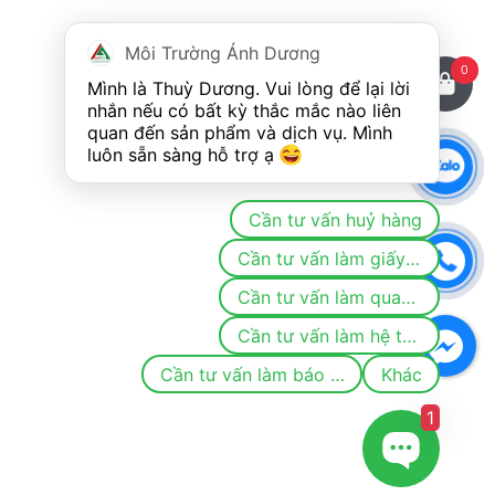
Môi Trường Ánh Dương
0
Mình là Thuỳ Dương. Vui lòng để lại lời 
nhắn nếu có bất kỳ thắc mắc nào liên 
quan đến sản phẩm và dịch vụ. Mình 
luôn sẵn sàng hỗ trợ ạ 
Cần tư vấn huỷ hàng
Cần tư vấn làm giấy phép/đăng ký môi trường
Cần tư vấn làm quan trắc
Cần tư vấn làm hệ thống khí thải/nước thải
Cần tư vấn làm báo cáo
Khác
1