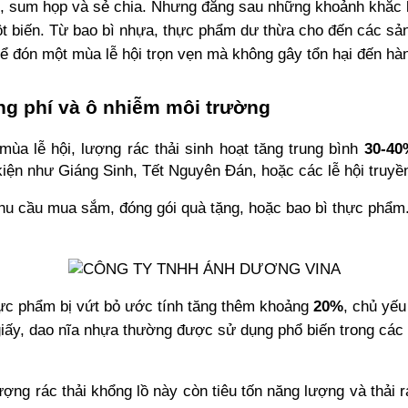
, sum họp và sẻ chia. Nhưng đằng sau những khoảnh khắc lun
đột biến. Từ bao bì nhựa, thực phẩm dư thừa cho đến các sản
hể đón một mùa lễ hội trọn vẹn mà không gây tổn hại đến hàn
ãng phí và ô nhiễm môi trường
ùa lễ hội, lượng rác thải sinh hoạt tăng trung bình 
30-40
iện như Giáng Sinh, Tết Nguyên Đán, hoặc các lễ hội truyề
nhu cầu mua sắm, đóng gói quà tặng, hoặc bao bì thực phẩm.
hực phẩm bị vứt bỏ ước tính tăng thêm khoảng 
20%
, chủ yế
iấy, dao nĩa nhựa thường được sử dụng phổ biến trong các bữa
lượng rác thải khổng lồ này còn tiêu tốn năng lượng và thải 