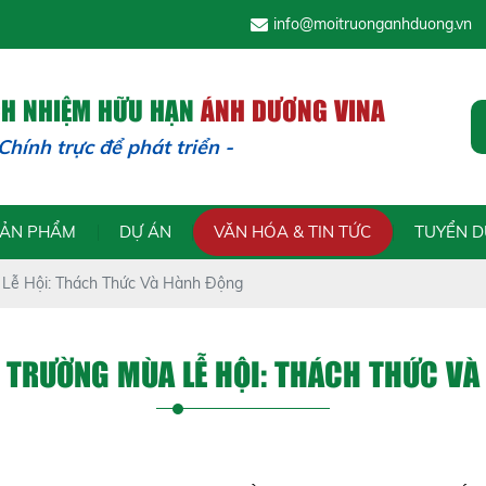
info@moitruonganhduong.vn
CH NHIỆM HỮU HẠN
ÁNH DƯƠNG VINA
 trực để phát triển - Trách nhi
SẢN PHẨM
DỰ ÁN
VĂN HÓA & TIN TỨC
TUYỂN 
 Lễ Hội: Thách Thức Và Hành Động
 TRƯỜNG MÙA LỄ HỘI: THÁCH THỨC V