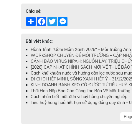
Chia sẻ:
Share
Facebook
Twitter
Messenger
Bài viết khác:
Hành Trình "Ươm Mầm Xanh 2026" - Môi Trường Ánh 
WORKSHOP CHUYÊN ĐỀ MÔI TRƯỜNG – CẬP NHẬT T
CẢNH BÁO VIRUS NIPAH: NGUỒN LÂY, TRIỆU CHỨN
[2026] CẬP NHẬT CHÍNH SÁCH MỚI VỀ THUẾ BẢO V
Cách khử khuẩn nước và hướng dẫn lọc nước sau mưa
ĐI CHƠI HẾT MÌNH, SỐNG XANH HẾT Ý - 31/12/202
KINH DOANH BÁNH KẸO CÓ ĐƯỢC TỰ TIÊU HUỶ KH
Thời Hạn Nộp Báo Cáo Công Tác Bảo Vệ Môi Trường 
Cách nhận biết một đơn vị huỷ hàng chuyên nghiệp -
Tiêu huỷ hàng hoá hết hạn sử dụng đúng quy định - 
Page