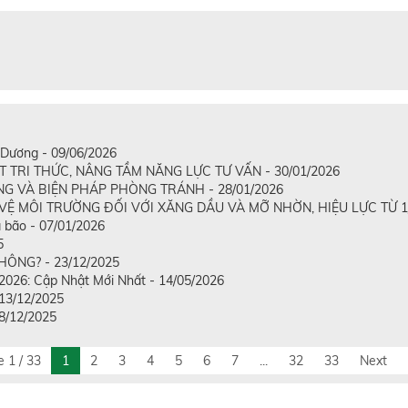
Dương - 09/06/2026
RI THỨC, NÂNG TẦM NĂNG LỰC TƯ VẤN - 30/01/2026
G VÀ BIỆN PHÁP PHÒNG TRÁNH - 28/01/2026
Ệ MÔI TRƯỜNG ĐỐI VỚI XĂNG DẦU VÀ MỠ NHỜN, HIỆU LỰC TỪ 1/1
 bão - 07/01/2026
5
ÔNG? - 23/12/2025
2026: Cập Nhật Mới Nhất - 14/05/2026
 13/12/2025
08/12/2025
 1 / 33
1
2
3
4
5
6
7
...
32
33
Next