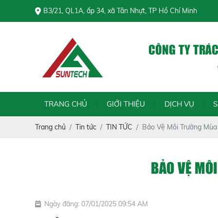
B3/21, QL1A, ấp 34, xã Tân Nhựt, TP Hồ Chí Minh
CÔNG TY TRÁ
Chính
TRANG CHỦ
GIỚI THIỆU
DỊCH VỤ
Trang chủ
Tin tức
TIN TỨC
Bảo Vệ Môi Trường Mùa
BẢO VỆ MÔI
Ngày đăng: 07/01/2025 09:54 AM