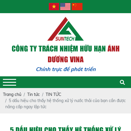
CÔNG TY TRÁCH NHIỆM HỮU HẠN
ÁNH
DƯƠNG VINA
Chính trực để phát triển - Trá
Trang chủ
Tin tức
TIN TỨC
5 dấu hiệu cho thấy hệ thống xử lý nước thải của bạn cần được
nâng cấp ngay lập tức
5 DẤU HIỆU CHO THẤY HỆ THỐNG XỬ LÝ