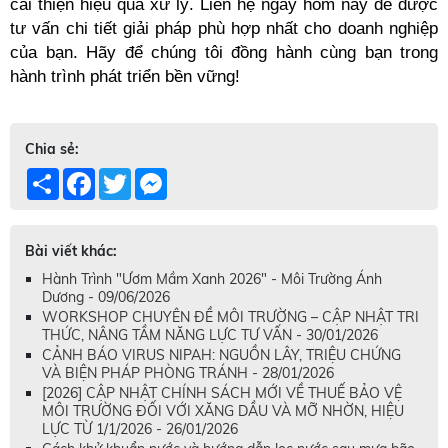
cải thiện hiệu quả xử lý. Liên hệ ngay hôm nay để được 
tư vấn chi tiết giải pháp phù hợp nhất cho doanh nghiệp 
của bạn. Hãy để chúng tôi đồng hành cùng bạn trong 
hành trình phát triển bền vững!
Chia sẻ:
Share
Facebook
Twitter
Messenger
Bài viết khác:
Hành Trình "Ươm Mầm Xanh 2026" - Môi Trường Ánh
Dương - 09/06/2026
WORKSHOP CHUYÊN ĐỀ MÔI TRƯỜNG – CẬP NHẬT TRI
THỨC, NÂNG TẦM NĂNG LỰC TƯ VẤN - 30/01/2026
CẢNH BÁO VIRUS NIPAH: NGUỒN LÂY, TRIỆU CHỨNG
VÀ BIỆN PHÁP PHÒNG TRÁNH - 28/01/2026
[2026] CẬP NHẬT CHÍNH SÁCH MỚI VỀ THUẾ BẢO VỆ
MÔI TRƯỜNG ĐỐI VỚI XĂNG DẦU VÀ MỠ NHỜN, HIỆU
LỰC TỪ 1/1/2026 - 26/01/2026