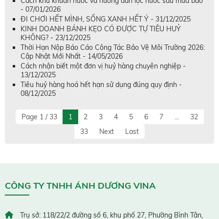
Cách khử khuẩn nước và hướng dẫn lọc nước sau mưa bão
- 07/01/2026
ĐI CHƠI HẾT MÌNH, SỐNG XANH HẾT Ý - 31/12/2025
KINH DOANH BÁNH KẸO CÓ ĐƯỢC TỰ TIÊU HUỶ
KHÔNG? - 23/12/2025
Thời Hạn Nộp Báo Cáo Công Tác Bảo Vệ Môi Trường 2026:
Cập Nhật Mới Nhất - 14/05/2026
Cách nhận biết một đơn vị huỷ hàng chuyên nghiệp -
13/12/2025
Tiêu huỷ hàng hoá hết hạn sử dụng đúng quy định -
08/12/2025
Page 1 / 33
1
2
3
4
5
6
7
...
32
33
Next
Last
CÔNG TY TNHH ÁNH DƯƠNG VINA
Trụ sở: 118/22/2 đường số 6, khu phố 27, Phường Bình Tân,