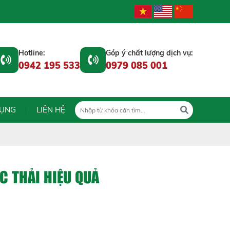
Hotline:
Góp ý chất lượng dịch vụ:
0942 195 533
0979 085 001
DỤNG
LIÊN HỆ
C THẢI HIỆU QUẢ