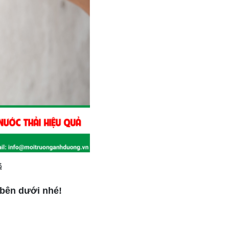
ả
t bên dưới nhé!