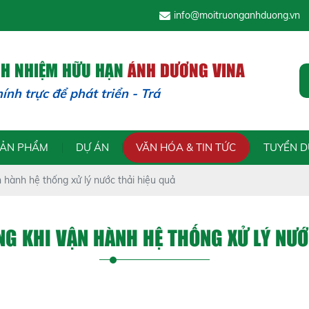
info@moitruonganhduong.vn
CH NHIỆM HỮU HẠN
ÁNH DƯƠNG VINA
 phát triển - Trách nhiệm để trường tồn
SẢN PHẨM
DỰ ÁN
VĂN HÓA & TIN TỨC
TUYỂN 
n hành hệ thống xử lý nước thải hiệu quả
NG KHI VẬN HÀNH HỆ THỐNG XỬ LÝ NƯỚ