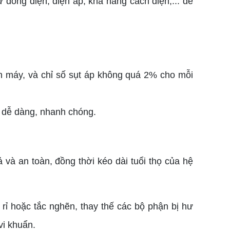
 dòng điện, điện áp, khả năng cách điện,... để
n máy, và chỉ số sụt áp không quá 2% cho mỗi
a dễ dàng, nhanh chóng.
à an toàn, đồng thời kéo dài tuổi thọ của hệ
ỉ hoặc tắc nghẽn, thay thế các bộ phận bị hư
vi khuẩn.