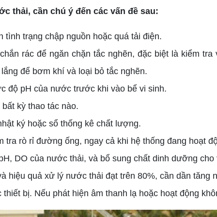
ớc thải, cần chú ý đến các vấn đề sau:
 tình trạng chập nguồn hoặc quá tải điện.
hắn rác để ngăn chặn tắc nghẽn, đặc biệt là kiểm tra v
 lắng để bơm khí và loại bỏ tắc nghẽn.
ức độ pH của nước trước khi vào bể vi sinh.
bất kỳ thao tác nào.
 nhật ký hoặc sổ thống kê chất lượng.
 tra rò rỉ đường ống, ngay cả khi hệ thống đang hoạt đ
 pH, DO của nước thải, và bổ sung chất dinh dưỡng cho v
n, và hiệu quả xử lý nước thải đạt trên 80%, cần dần tăn
thiết bị. Nếu phát hiện âm thanh lạ hoặc hoạt động khô