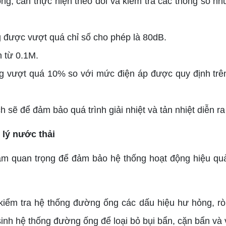
, cần thực hiện theo dõi và kiểm tra các thông số như
 được vượt quá chỉ số cho phép là 80dB.
n từ 0.1M.
ng vượt quá 10% so với mức điện áp được quy định trê
 sẽ để đảm bảo quá trình giải nhiệt và tản nhiệt diễn r
lý nước thải
m quan trọng để đảm bảo hệ thống hoạt động hiệu quả v
ểm tra hệ thống đường ống các dấu hiệu hư hỏng, rò r
nh hệ thống đường ống để loại bỏ bụi bẩn, cặn bẩn và 