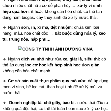
chứa nhiều chất hữu cơ dễ phân hủy → 
xử lý vi sinh 
hiệu quả hơn
, ít hoặc không cần hóa chất, có thể tận 
dụng hầm biogas, cây thủy sinh để xử lý nước thải.
🔸 Ngành 
sơn, in, xi mạ, dệt nhuộm
: chứa kim loại 
nặng, màu, hóa chất độc → 
bắt buộc dùng hóa lý, keo 
tụ, trung hòa, hấp phụ…
🔸 Ngành 
dịch vụ nhỏ như rửa xe, giặt là, siêu thị
: có 
thể áp dụng 
lọc cơ học kết hợp sinh học đơn giản
, 
không cần hóa chất mạnh.
🔸 
Cơ sở sản xuất thực phẩm quy mô vừa:
 dễ áp dụng 
men vi sinh, bể lọc cát, than hoạt tính để xử lý mùi và 
nước thải.
🔸  
Doanh nghiệp tái chế giấy, bao bì:
 nước thải đầu ra 
không quá độc hại, có thể tái tuần hoàn sau xử lý cơ học 