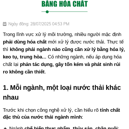
BẰNG HÓA CHẤT
Ngày đăng: 28/07/2025 04:53 PM
Trong lĩnh vực xử lý môi trường, nhiều người mặc định 
phải dùng hóa chất
 mới xử lý được nước thải. Thực tế 
thì 
không phải ngành nào cũng cần xử lý bằng hóa lý, 
keo tụ, trung hòa...
 Có những ngành, nếu áp dụng hóa 
chất lại 
phản tác dụng, gây tốn kém và phát sinh rủi 
ro không cần thiết
.
1. Mỗi ngành, một loại nước thải khác 
nhau
Trước khi chọn công nghệ xử lý, cần hiểu rõ 
tính chất 
đặc thù của nước thải ngành mình
:
🔸 Ngành 
chế biến thực phẩm, thủy sản, chăn nuôi
: 