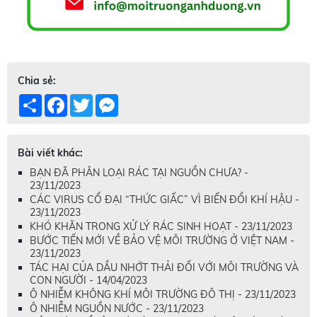
Chia sẻ:
Share
Facebook
Twitter
Messenger
Bài viết khác:
BẠN ĐÃ PHÂN LOẠI RÁC TẠI NGUỒN CHƯA? -
23/11/2023
CÁC VIRUS CỔ ĐẠI “THỨC GIẤC” VÌ BIẾN ĐỔI KHÍ HẬU -
23/11/2023
KHÓ KHĂN TRONG XỬ LÝ RÁC SINH HOẠT - 23/11/2023
BƯỚC TIẾN MỚI VỀ BẢO VỆ MÔI TRƯỜNG Ở VIỆT NAM -
23/11/2023
TÁC HẠI CỦA DẦU NHỚT THẢI ĐỐI VỚI MÔI TRƯỜNG VÀ
CON NGƯỜI - 14/04/2023
Ô NHIỄM KHÔNG KHÍ MÔI TRƯỜNG ĐÔ THỊ - 23/11/2023
Ô NHIỄM NGUỒN NƯỚC - 23/11/2023