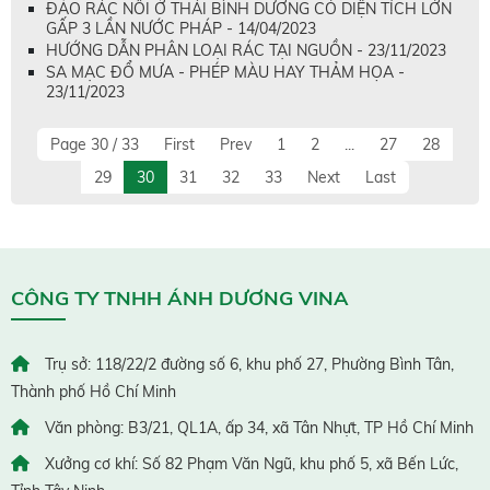
ĐẢO RÁC NỔI Ở THÁI BÌNH DƯƠNG CÓ DIỆN TÍCH LỚN
GẤP 3 LẦN NƯỚC PHÁP - 14/04/2023
HƯỚNG DẪN PHÂN LOẠI RÁC TẠI NGUỒN - 23/11/2023
SA MẠC ĐỔ MƯA - PHÉP MÀU HAY THẢM HỌA -
23/11/2023
Page 30 / 33
First
Prev
1
2
...
27
28
29
30
31
32
33
Next
Last
CÔNG TY TNHH ÁNH DƯƠNG VINA
Trụ sở: 118/22/2 đường số 6, khu phố 27, Phường Bình Tân,
Thành phố Hồ Chí Minh
Văn phòng: B3/21, QL1A, ấp 34, xã Tân Nhựt, TP Hồ Chí Minh
Xưởng cơ khí: Số 82 Phạm Văn Ngũ, khu phố 5, xã Bến Lức,